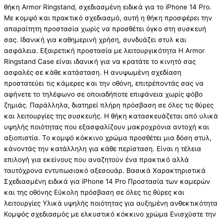
θήκη Armor Ringstand, σχεδιασμένη ειδικά για το iPhone 14 Pro.
Με κομψό και πρακτικό σχεδιασμό, αυτή η θήκη προσφέρει την
απαραίτητη προστασία χωρίς να προσθέτει όγκο στη συσκευή
σας. Ιδανική για καθημερινή χρήση, συνδυάζει στυλ και
ασφάλεια. Εξαιρετική προστασία με λειτουργικότητα Η Armor
Ringstand Case είναι ιδανική για να κρατάτε το κινητό σας
ασφαλές σε κάθε κατάσταση. Η ανυψωμένη σχεδίαση
προστατεύει τις κάμερες και την οθόνη, επιτρέποντάς σας να
αφήνετε το τηλέφωνο σε οποιαδήποτε επιφάνεια χωρίς φόβο
ζημιάς. Παράλληλα, διατηρεί πλήρη πρόσβαση σε όλες τις θύρες
και λειτουργίες της συσκευής. Η θήκη κατασκευάζεται από υλικά
υψηλής ποιότητας που εξασφαλίζουν μακροχρόνια αντοχή και
αξιοπιστία. Το κομψό κόκκινο χρώμα προσθέτει μια δόση στυλ,
κάνοντάς την κατάλληλη για κάθε περίσταση. Είναι η τέλεια
επιλογή για εκείνους που αναζητούν ένα πρακτικό αλλά
ταυτόχρονα εντυπωσιακό αξεσουάρ. Βασικά Χαρακτηριστικά
Σχεδιασμένη ειδικά για iPhone 14 Pro Προστασία των καμερών
και της οθόνης Εύκολη πρόσβαση σε όλες τις θύρες και
λειτουργίες Υλικά υψηλής ποιότητας για αυξημένη ανθεκτικότητα
Κομψός σχεδιασμός με ελκυστικό κόκκινο χρώμα Ενισχύστε την