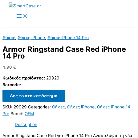
Skip
to
content
Θήκες
,
Θήκες iPhone
,
Θήκες iPhone 14 Pro
Armor Ringstand Case Red iPhone
14 Pro
4.90
€
Κωδικός προϊόντος:
29929
Barcode:
Δες το στο κατάστημα
SKU:
29929
Categories:
Θήκες
,
Θήκες iPhone
,
Θήκες iPhone 14
Pro
Brand:
OEM
Description
Armor Ringstand Case Red για iPhone 14 Pro Ανακαλύψτε τη νέα