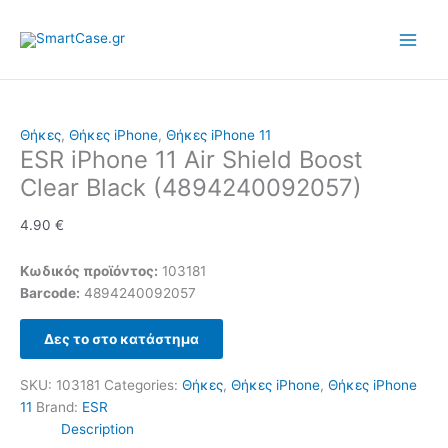
Skip
to
content
Θήκες
,
Θήκες iPhone
,
Θήκες iPhone 11
ESR iPhone 11 Air Shield Boost
Clear Black (4894240092057)
4.90
€
Κωδικός προϊόντος:
103181
Barcode:
4894240092057
Δες το στο κατάστημα
SKU:
103181
Categories:
Θήκες
,
Θήκες iPhone
,
Θήκες iPhone
11
Brand:
ESR
Description