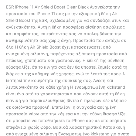
ESR iPhone 11 Air Shield Boost Clear Black Ανανεώστε την
προστασία του iPhone 11 σας με την εξαιρετική θήκη Air
Shield Boost της ESR, σχεδιασμένη για να συνδυάζει στυλ και
ανθεκτικότητα. Αυτή η θήκη προσφέρει αίσθηση ασφάλειας
και κομψότητας, επιτρέποντας σας να απολαμβάνετε την
καθημερινότητά σας χωρίς άγχη. Προστασία που αντέχει σε
όλα Η θήκη Air Shield Boost έχει κατασκευαστεί από
ενισχυμένη σιλικόνη, παρέχοντας αξιόπιστη προστασία από
πτώσεις, χτυπήματα και γρατσουνιές. Η ειδική της σύνθεση
εξασφαλίζει ότι το κινητό σας δεν θα υποστεί ζημιές κατά τη
διάρκεια της καθημερινής χρήσης, ενώ το λεπτό της προφίλ
διατηρεί την κομψότητα της συσκευής σας. Άνεση και
λειτουργικότητα σε κάθε χρήση Η ενσωματωμένη kickstand
είναι ένα από τα χαρακτηριστικά που κάνουν αυτή τη θήκη
ιδανική για παρακολουθήσεις βίντεο ή τηλεφωνικές κλήσεις
σε οριζόντια προβολή. Επιπλέον, η αναγκαία αυξημένη
προστασία γύρω από την κάμερα και την οθόνη διασφαλίζει
ότι μπορείτε να τοποθετήσετε το iPhone σας σε οποιαδήποτε
επιφάνεια χωρίς φόβο. Βασικά Χαρακτηριστικά Κατασκευή
από ενισχυμένη σιλικόνη Ενσωματωμένο kickstand για άνετη