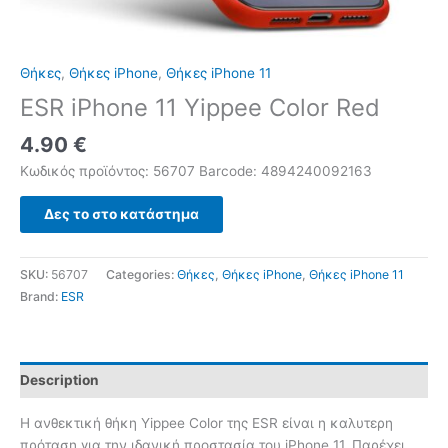
Θήκες
,
Θήκες iPhone
,
Θήκες iPhone 11
ESR iPhone 11 Yippee Color Red
4.90
€
Κωδικός προϊόντος: 56707 Barcode: 4894240092163
Δες το στο κατάστημα
SKU:
56707
Categories:
Θήκες
,
Θήκες iPhone
,
Θήκες iPhone 11
Brand:
ESR
Description
Η ανθεκτική θήκη Yippee Color της ESR είναι η καλυτερη
πρόταση για την ιδανική προστασία του iPhone 11. Παρέχει