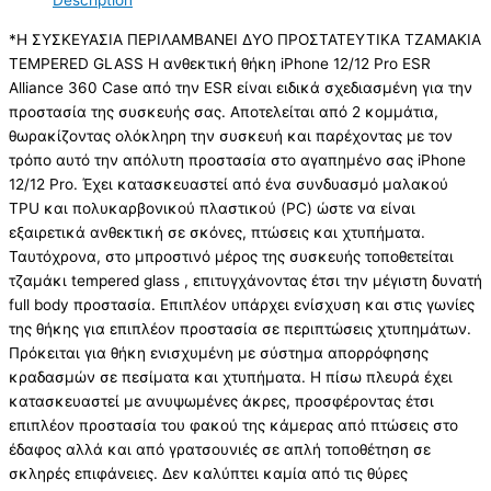
Description
*Η ΣΥΣΚΕΥΑΣΙΑ ΠΕΡΙΛΑΜΒΑΝΕΙ ΔΥΟ ΠΡΟΣΤΑΤΕΥΤΙΚΑ ΤΖΑΜΑΚΙΑ
TEMPERED GLASS Η ανθεκτική θήκη iPhone 12/12 Pro ESR
Alliance 360 Case από την ESR είναι ειδικά σχεδιασμένη για την
προστασία της συσκευής σας. Αποτελείται από 2 κομμάτια,
θωρακίζοντας ολόκληρη την συσκευή και παρέχοντας με τον
τρόπο αυτό την απόλυτη προστασία στο αγαπημένο σας iPhone
12/12 Pro. Έχει κατασκευαστεί από ένα συνδυασμό μαλακού
TPU και πολυκαρβονικού πλαστικού (PC) ώστε να είναι
εξαιρετικά ανθεκτική σε σκόνες, πτώσεις και χτυπήματα.
Ταυτόχρονα, στο μπροστινό μέρος της συσκευής τοποθετείται
τζαμάκι tempered glass , επιτυγχάνοντας έτσι την μέγιστη δυνατή
full body προστασία. Επιπλέον υπάρχει ενίσχυση και στις γωνίες
της θήκης για επιπλέον προστασία σε περιπτώσεις χτυπημάτων.
Πρόκειται για θήκη ενισχυμένη με σύστημα απορρόφησης
κραδασμών σε πεσίματα και χτυπήματα. Η πίσω πλευρά έχει
κατασκευαστεί με ανυψωμένες άκρες, προσφέροντας έτσι
επιπλέον προστασία του φακού της κάμερας από πτώσεις στο
έδαφος αλλά και από γρατσουνιές σε απλή τοποθέτηση σε
σκληρές επιφάνειες. Δεν καλύπτει καμία από τις θύρες