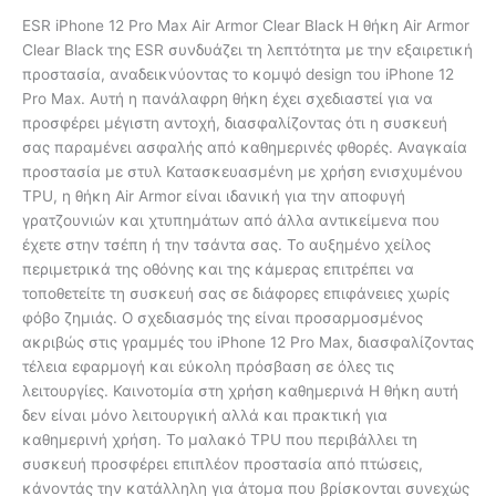
ESR iPhone 12 Pro Max Air Armor Clear Black Η θήκη Air Armor
Clear Black της ESR συνδυάζει τη λεπτότητα με την εξαιρετική
προστασία, αναδεικνύοντας το κομψό design του iPhone 12
Pro Max. Αυτή η πανάλαφρη θήκη έχει σχεδιαστεί για να
προσφέρει μέγιστη αντοχή, διασφαλίζοντας ότι η συσκευή
σας παραμένει ασφαλής από καθημερινές φθορές. Αναγκαία
προστασία με στυλ Κατασκευασμένη με χρήση ενισχυμένου
TPU, η θήκη Air Armor είναι ιδανική για την αποφυγή
γρατζουνιών και χτυπημάτων από άλλα αντικείμενα που
έχετε στην τσέπη ή την τσάντα σας. Το αυξημένο χείλος
περιμετρικά της οθόνης και της κάμερας επιτρέπει να
τοποθετείτε τη συσκευή σας σε διάφορες επιφάνειες χωρίς
φόβο ζημιάς. Ο σχεδιασμός της είναι προσαρμοσμένος
ακριβώς στις γραμμές του iPhone 12 Pro Max, διασφαλίζοντας
τέλεια εφαρμογή και εύκολη πρόσβαση σε όλες τις
λειτουργίες. Καινοτομία στη χρήση καθημερινά Η θήκη αυτή
δεν είναι μόνο λειτουργική αλλά και πρακτική για
καθημερινή χρήση. Το μαλακό TPU που περιβάλλει τη
συσκευή προσφέρει επιπλέον προστασία από πτώσεις,
κάνοντάς την κατάλληλη για άτομα που βρίσκονται συνεχώς