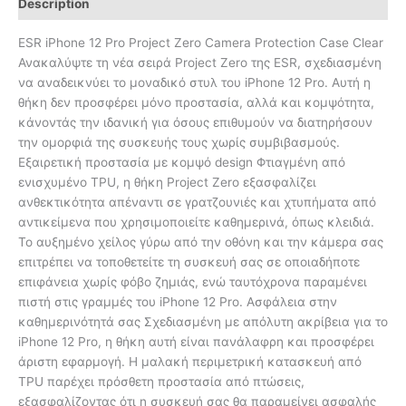
Description
ESR iPhone 12 Pro Project Zero Camera Protection Case Clear
Ανακαλύψτε τη νέα σειρά Project Zero της ESR, σχεδιασμένη
να αναδεικνύει το μοναδικό στυλ του iPhone 12 Pro. Αυτή η
θήκη δεν προσφέρει μόνο προστασία, αλλά και κομψότητα,
κάνοντάς την ιδανική για όσους επιθυμούν να διατηρήσουν
την ομορφιά της συσκευής τους χωρίς συμβιβασμούς.
Εξαιρετική προστασία με κομψό design Φτιαγμένη από
ενισχυμένο TPU, η θήκη Project Zero εξασφαλίζει
ανθεκτικότητα απέναντι σε γρατζουνιές και χτυπήματα από
αντικείμενα που χρησιμοποιείτε καθημερινά, όπως κλειδιά.
Το αυξημένο χείλος γύρω από την οθόνη και την κάμερα σας
επιτρέπει να τοποθετείτε τη συσκευή σας σε οποιαδήποτε
επιφάνεια χωρίς φόβο ζημιάς, ενώ ταυτόχρονα παραμένει
πιστή στις γραμμές του iPhone 12 Pro. Ασφάλεια στην
καθημερινότητά σας Σχεδιασμένη με απόλυτη ακρίβεια για το
iPhone 12 Pro, η θήκη αυτή είναι πανάλαφρη και προσφέρει
άριστη εφαρμογή. Η μαλακή περιμετρική κατασκευή από
TPU παρέχει πρόσθετη προστασία από πτώσεις,
εξασφαλίζοντας ότι η συσκευή σας θα παραμείνει ασφαλής