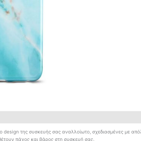
 το design της συσκευής σας αναλλοίωτo, σχεδιασμένες με από
έτουν πάχος και βάρος στη συσκευή σας.