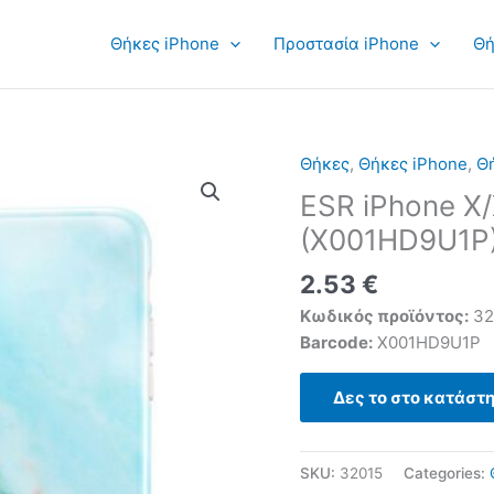
Θήκες iPhone
Προστασία iPhone
Θή
Θήκες
,
Θήκες iPhone
,
Θή
ESR iPhone X/
(X001HD9U1P
2.53
€
Κωδικός προϊόντος:
32
Barcode:
X001HD9U1P
Δες το στο κατάστ
SKU:
32015
Categories: