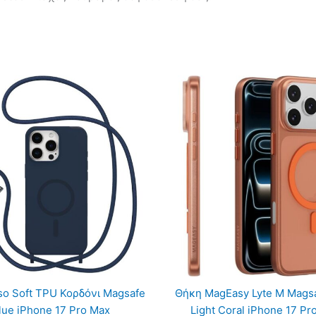
so Soft TPU Κορδόνι Magsafe
Θήκη MagEasy Lyte M Magsa
lue iPhone 17 Pro Max
Light Coral iPhone 17 Pr