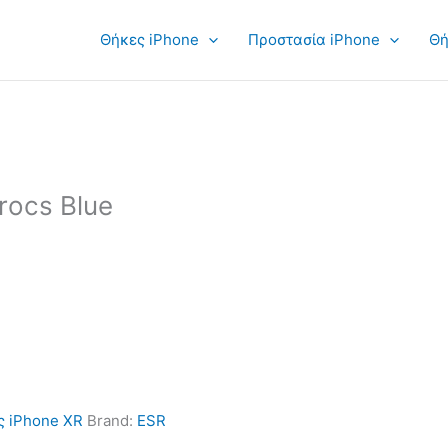
Θήκες iPhone
Προστασία iPhone
Θή
rocs Blue
ς iPhone XR
Brand:
ESR