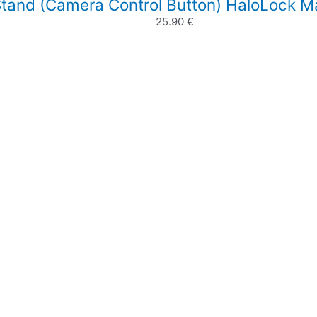
Stand (Camera Control Button) HaloLock M
25.90
€