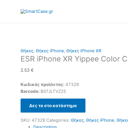
Skip
to
content
Θήκες
,
Θήκες iPhone
,
Θήκες iPhone XR
ESR iPhone XR Yippee Color C
2.53
€
Κωδικός προϊόντος:
47329
Barcode:
B07JLTVZ25
Δες το στο κατάστημα
SKU:
47329
Categories:
Θήκες
,
Θήκες iPhone
,
Θήκε
Description