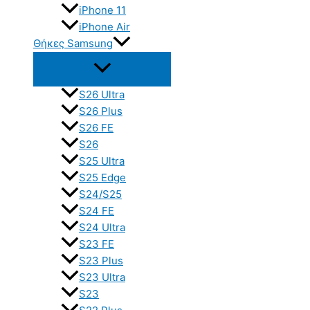
iPhone 11
iPhone Air
Θήκες Samsung
S26 Ultra
S26 Plus
S26 FE
S26
S25 Ultra
S25 Edge
S24/S25
S24 FE
S24 Ultra
S23 FE
S23 Plus
S23 Ultra
S23