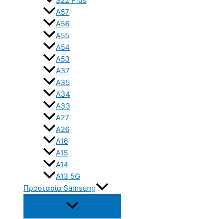
S22 Plus
A57
A56
A55
A54
A53
A37
A35
A34
A33
A27
A26
A16
A15
A14
A13 5G
Προστασία Samsung