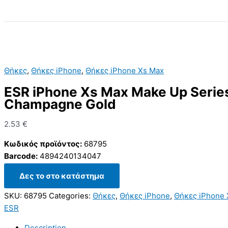
Search
Θήκες
,
Θήκες iPhone
,
Θήκες iPhone Xs Max
ESR iPhone Xs Max Make Up Serie
Champagne Gold
2.53
€
Κωδικός προϊόντος:
68795
Barcode:
4894240134047
Δες το στο κατάστημα
SKU:
68795
Categories:
Θήκες
,
Θήκες iPhone
,
Θήκες iPhone 
ESR
Description