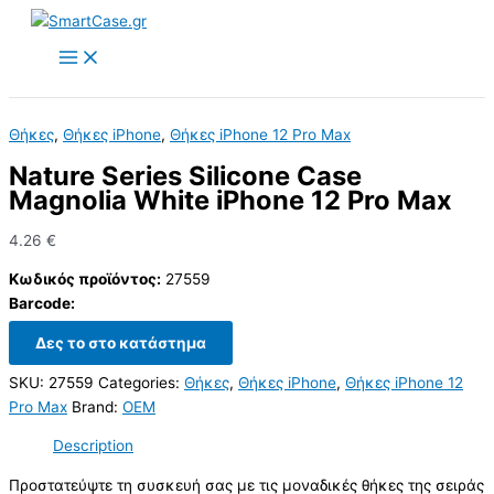
Skip
to
content
Θήκες
,
Θήκες iPhone
,
Θήκες iPhone 12 Pro Max
Nature Series Silicone Case
Magnolia White iPhone 12 Pro Max
4.26
€
Κωδικός προϊόντος:
27559
Barcode:
Δες το στο κατάστημα
SKU:
27559
Categories:
Θήκες
,
Θήκες iPhone
,
Θήκες iPhone 12
Pro Max
Brand:
OEM
Description
Προστατεύψτε τη συσκευή σας με τις μοναδικές θήκες της σειράς