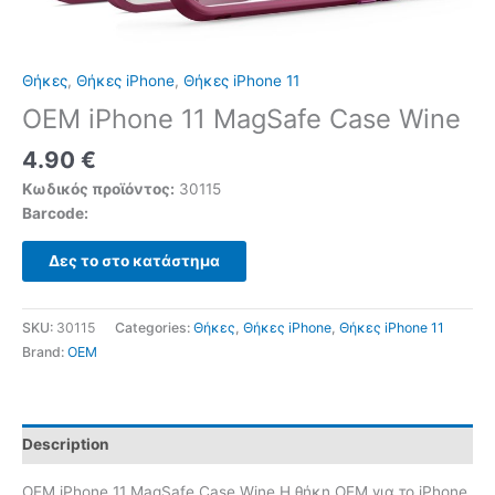
Θήκες
,
Θήκες iPhone
,
Θήκες iPhone 11
OEM iPhone 11 MagSafe Case Wine
4.90
€
Κωδικός προϊόντος:
30115
Barcode:
Δες το στο κατάστημα
SKU:
30115
Categories:
Θήκες
,
Θήκες iPhone
,
Θήκες iPhone 11
Brand:
OEM
Description
OEM iPhone 11 MagSafe Case Wine Η θήκη OEM για το iPhone