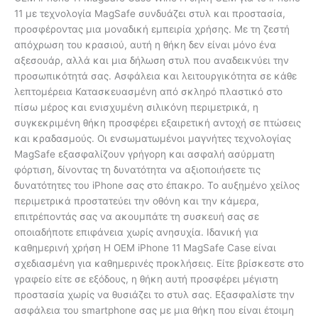
11 με τεχνολογία MagSafe συνδυάζει στυλ και προστασία,
προσφέροντας μια μοναδική εμπειρία χρήσης. Με τη ζεστή
απόχρωση του κρασιού, αυτή η θήκη δεν είναι μόνο ένα
αξεσουάρ, αλλά και μια δήλωση στυλ που αναδεικνύει την
προσωπικότητά σας. Ασφάλεια και λειτουργικότητα σε κάθε
λεπτομέρεια Κατασκευασμένη από σκληρό πλαστικό στο
πίσω μέρος και ενισχυμένη σιλικόνη περιμετρικά, η
συγκεκριμένη θήκη προσφέρει εξαιρετική αντοχή σε πτώσεις
και κραδασμούς. Οι ενσωματωμένοι μαγνήτες τεχνολογίας
MagSafe εξασφαλίζουν γρήγορη και ασφαλή ασύρματη
φόρτιση, δίνοντας τη δυνατότητα να αξιοποιήσετε τις
δυνατότητες του iPhone σας στο έπακρο. Το αυξημένο χείλος
περιμετρικά προστατεύει την οθόνη και την κάμερα,
επιτρέποντάς σας να ακουμπάτε τη συσκευή σας σε
οποιαδήποτε επιφάνεια χωρίς ανησυχία. Ιδανική για
καθημερινή χρήση Η OEM iPhone 11 MagSafe Case είναι
σχεδιασμένη για καθημερινές προκλήσεις. Είτε βρίσκεστε στο
γραφείο είτε σε εξόδους, η θήκη αυτή προσφέρει μέγιστη
προστασία χωρίς να θυσιάζει το στυλ σας. Εξασφαλίστε την
ασφάλεια του smartphone σας με μια θήκη που είναι έτοιμη