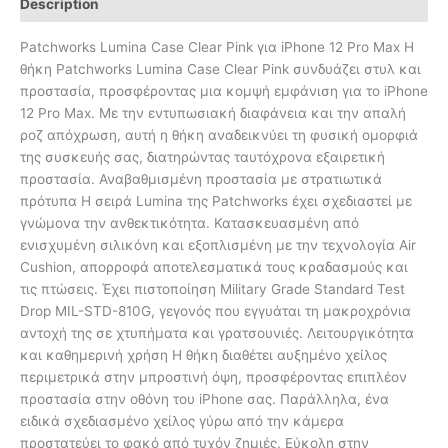
Description
Patchworks Lumina Case Clear Pink για iPhone 12 Pro Max Η
θήκη Patchworks Lumina Case Clear Pink συνδυάζει στυλ και
προστασία, προσφέροντας μια κομψή εμφάνιση για το iPhone
12 Pro Max. Με την εντυπωσιακή διαφάνεια και την απαλή
ροζ απόχρωση, αυτή η θήκη αναδεικνύει τη φυσική ομορφιά
της συσκευής σας, διατηρώντας ταυτόχρονα εξαιρετική
προστασία. Αναβαθμισμένη προστασία με στρατιωτικά
πρότυπα Η σειρά Lumina της Patchworks έχει σχεδιαστεί με
γνώμονα την ανθεκτικότητα. Κατασκευασμένη από
ενισχυμένη σιλικόνη και εξοπλισμένη με την τεχνολογία Air
Cushion, απορροφά αποτελεσματικά τους κραδασμούς και
τις πτώσεις. Έχει πιστοποίηση Military Grade Standard Test
Drop MIL-STD-810G, γεγονός που εγγυάται τη μακροχρόνια
αντοχή της σε χτυπήματα και γρατσουνιές. Λειτουργικότητα
και καθημερινή χρήση Η θήκη διαθέτει αυξημένο χείλος
περιμετρικά στην μπροστινή όψη, προσφέροντας επιπλέον
προστασία στην οθόνη του iPhone σας. Παράλληλα, ένα
ειδικά σχεδιασμένο χείλος γύρω από την κάμερα
προστατεύει το φακό από τυχόν ζημιές. Εύκολη στην