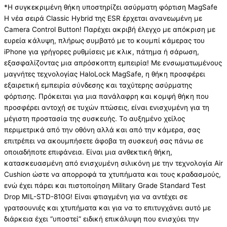
*Η συγκεκριμένη θήκη υποστηρίζει ασύρματη φόρτιση MagSafe
Η νέα σειρά Classic Hybrid της ESR έρχεται ανανεωμένη με
Camera Control Button! Παρέχει ακριβή έλεγχο με απόκριση με
ευρεία κάλυψη, πλήρως συμβατό με το κουμπί κάμερας του
iPhone για γρήγορες ρυθμίσεις με κλικ, πάτημα ή σάρωση,
εξασφαλίζοντας μια απρόσκοπτη εμπειρία! Με ενσωματωμένους
μαγνήτες τεχνολογίας HaloLock MagSafe, η θήκη προσφέρει
εξαιρετική εμπειρία σύνδεσης και ταχύτερης ασύρματης
φόρτισης. Πρόκειται για μια πανάλαφρη και κομψή θήκη που
προσφέρει αντοχή σε τυχών πτώσεις, είναι ενισχυμένη για τη
μέγιστη προστασία της συσκευής. Το αυξημένο χείλος
περιμετρικά από την οθόνη αλλά και από την κάμερα, σας
επιτρέπει να ακουμπήσετε άφοβα τη συσκευή σας πάνω σε
οποιαδήποτε επιφάνεια. Είναι μια ανθεκτική θήκη,
κατασκευασμένη από ενισχυμένη σιλικόνη με την τεχνολογία Air
Cushion ώστε να απορροφά τα χτυπήματα και τους κραδασμούς,
ενώ έχει πάρει και πιστοποίηση Military Grade Standard Test
Drop MIL-STD-810G! Είναι φτιαγμένη για να αντέχει σε
γρατσουνιές και χτυπήματα και για να το επιτυγχάνει αυτό με
διάρκεια έχει “υποστεί” ειδική επικάλυψη που ενισχύει την