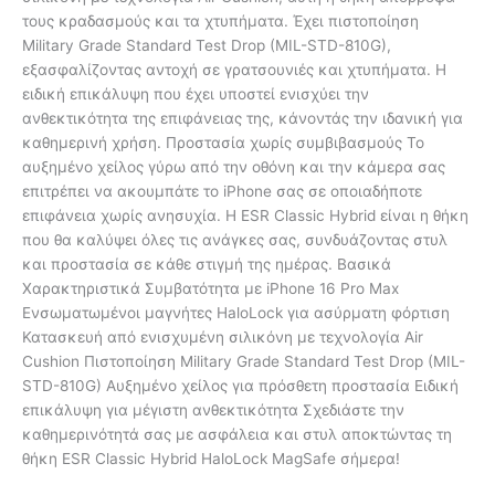
τους κραδασμούς και τα χτυπήματα. Έχει πιστοποίηση
Military Grade Standard Test Drop (MIL-STD-810G),
εξασφαλίζοντας αντοχή σε γρατσουνιές και χτυπήματα. Η
ειδική επικάλυψη που έχει υποστεί ενισχύει την
ανθεκτικότητα της επιφάνειας της, κάνοντάς την ιδανική για
καθημερινή χρήση. Προστασία χωρίς συμβιβασμούς Το
αυξημένο χείλος γύρω από την οθόνη και την κάμερα σας
επιτρέπει να ακουμπάτε το iPhone σας σε οποιαδήποτε
επιφάνεια χωρίς ανησυχία. Η ESR Classic Hybrid είναι η θήκη
που θα καλύψει όλες τις ανάγκες σας, συνδυάζοντας στυλ
και προστασία σε κάθε στιγμή της ημέρας. Βασικά
Χαρακτηριστικά Συμβατότητα με iPhone 16 Pro Max
Ενσωματωμένοι μαγνήτες HaloLock για ασύρματη φόρτιση
Κατασκευή από ενισχυμένη σιλικόνη με τεχνολογία Air
Cushion Πιστοποίηση Military Grade Standard Test Drop (MIL-
STD-810G) Αυξημένο χείλος για πρόσθετη προστασία Ειδική
επικάλυψη για μέγιστη ανθεκτικότητα Σχεδιάστε την
καθημερινότητά σας με ασφάλεια και στυλ αποκτώντας τη
θήκη ESR Classic Hybrid HaloLock MagSafe σήμερα!