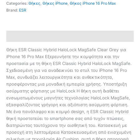
Categories:
Θήκες
,
Θήκες iPhone
,
Θήκες iPhone 16 Pro Max
Brand:
ESR
Description
Θήκη ESR Classic Hybrid HaloLock MagSafe Clear Grey για
iPhone 16 Pro Max Εξερευνήστε την κομψότητα και την
προστασία με τη θήκη ESR Classic Hybrid HaloLock MagSafe.
Σχεδιασμένη για να αναδεικνύει το στυλ του iPhone 16 Pro
Max, συνδυάζει λειτουργικότητα και ανθεκτικότητα,
προσφέροντας μια μοναδική εμπειρία χρήσης. Υποστήριξη
ασύρματης φόρτισης με HaloLock Η θήκη αυτή διαθέτει
ενσωματωμένους μαγνήτες τεχνολογίας HaloLock MagSafe,
εξασφαλίζοντας γρήγορη και αξιόπιστη ασύρματη φόρτιση.
Με ένα πανάλαφρο και κομψό design, η ESR Classic Hybrid
θηκή προστατεύει το smartphone σας από τυχόν πτώσεις,
διατηρώντας ταυτόχρονα την αισθητική του. Κατασκευή με
προσοχή στη λεπτομέρεια Κατασκευασμένη από ενισχυμένη
σιλικόνη με τεχνολογία Air Cushion, αυτή η θήκη απορροφά