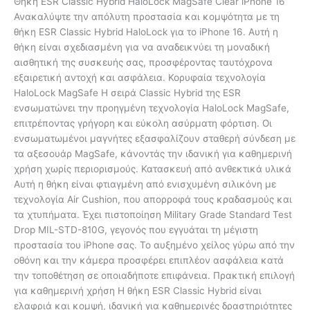
Θήκη ESR Classic Hybrid HaloLock MagSafe Clear iPhone 16
Ανακαλύψτε την απόλυτη προστασία και κομψότητα με τη
θήκη ESR Classic Hybrid HaloLock για το iPhone 16. Αυτή η
θήκη είναι σχεδιασμένη για να αναδεικνύει τη μοναδική
αισθητική της συσκευής σας, προσφέροντας ταυτόχρονα
εξαιρετική αντοχή και ασφάλεια. Κορυφαία τεχνολογία
HaloLock MagSafe Η σειρά Classic Hybrid της ESR
ενσωματώνει την προηγμένη τεχνολογία HaloLock MagSafe,
επιτρέποντας γρήγορη και εύκολη ασύρματη φόρτιση. Οι
ενσωματωμένοι μαγνήτες εξασφαλίζουν σταθερή σύνδεση με
τα αξεσουάρ MagSafe, κάνοντάς την ιδανική για καθημερινή
χρήση χωρίς περιορισμούς. Κατασκευή από ανθεκτικά υλικά
Αυτή η θήκη είναι φτιαγμένη από ενισχυμένη σιλικόνη με
τεχνολογία Air Cushion, που απορροφά τους κραδασμούς και
τα χτυπήματα. Έχει πιστοποίηση Military Grade Standard Test
Drop MIL-STD-810G, γεγονός που εγγυάται τη μέγιστη
προστασία του iPhone σας. Το αυξημένο χείλος γύρω από την
οθόνη και την κάμερα προσφέρει επιπλέον ασφάλεια κατά
την τοποθέτηση σε οποιαδήποτε επιφάνεια. Πρακτική επιλογή
για καθημερινή χρήση Η θήκη ESR Classic Hybrid είναι
ελαφριά και κομψή, ιδανική για καθημερινές δραστηριότητες