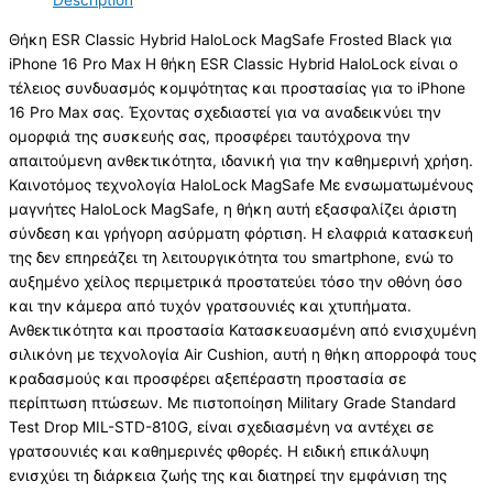
Description
Θήκη ESR Classic Hybrid HaloLock MagSafe Frosted Black για
iPhone 16 Pro Max Η θήκη ESR Classic Hybrid HaloLock είναι ο
τέλειος συνδυασμός κομψότητας και προστασίας για το iPhone
16 Pro Max σας. Έχοντας σχεδιαστεί για να αναδεικνύει την
ομορφιά της συσκευής σας, προσφέρει ταυτόχρονα την
απαιτούμενη ανθεκτικότητα, ιδανική για την καθημερινή χρήση.
Καινοτόμος τεχνολογία HaloLock MagSafe Με ενσωματωμένους
μαγνήτες HaloLock MagSafe, η θήκη αυτή εξασφαλίζει άριστη
σύνδεση και γρήγορη ασύρματη φόρτιση. Η ελαφριά κατασκευή
της δεν επηρεάζει τη λειτουργικότητα του smartphone, ενώ το
αυξημένο χείλος περιμετρικά προστατεύει τόσο την οθόνη όσο
και την κάμερα από τυχόν γρατσουνιές και χτυπήματα.
Ανθεκτικότητα και προστασία Κατασκευασμένη από ενισχυμένη
σιλικόνη με τεχνολογία Air Cushion, αυτή η θήκη απορροφά τους
κραδασμούς και προσφέρει αξεπέραστη προστασία σε
περίπτωση πτώσεων. Με πιστοποίηση Military Grade Standard
Test Drop MIL-STD-810G, είναι σχεδιασμένη να αντέχει σε
γρατσουνιές και καθημερινές φθορές. Η ειδική επικάλυψη
ενισχύει τη διάρκεια ζωής της και διατηρεί την εμφάνιση της