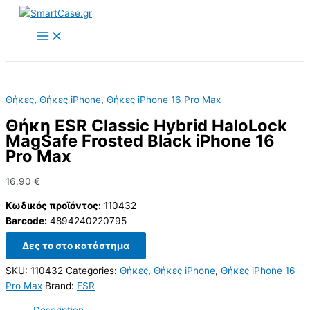
Skip
to
content
Θήκες
,
Θήκες iPhone
,
Θήκες iPhone 16 Pro Max
Θήκη ESR Classic Hybrid HaloLock
MagSafe Frosted Black iPhone 16
Pro Max
16.90
€
Κωδικός προϊόντος:
110432
Barcode:
4894240220795
Δες το στο κατάστημα
SKU:
110432
Categories:
Θήκες
,
Θήκες iPhone
,
Θήκες iPhone 16
Pro Max
Brand:
ESR