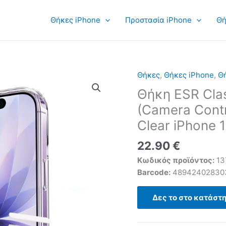
Θήκες iPhone
Προστασία iPhone
Θή
Θήκες
,
Θήκες iPhone
,
Θή
Θήκη ESR Clas
(Camera Contr
Clear iPhone 
22.90
€
Κωδικός προϊόντος:
13
Barcode:
48942402830
Δες το στο κατάστ