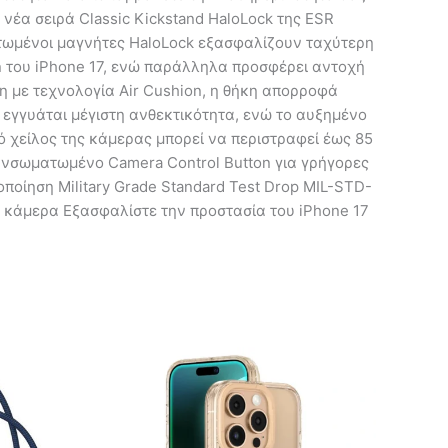
έα σειρά Classic Kickstand HaloLock της ESR
ατωμένοι μαγνήτες HaloLock εξασφαλίζουν ταχύτερη
n του iPhone 17, ενώ παράλληλα προσφέρει αντοχή
η με τεχνολογία Air Cushion, η θήκη απορροφά
G εγγυάται μέγιστη ανθεκτικότητα, ενώ το αυξημένο
ό χείλος της κάμερας μπορεί να περιστραφεί έως 85
 Ενσωματωμένο Camera Control Button για γρήγορες
ποίηση Military Grade Standard Test Drop MIL-STD-
 κάμερα Εξασφαλίστε την προστασία του iPhone 17