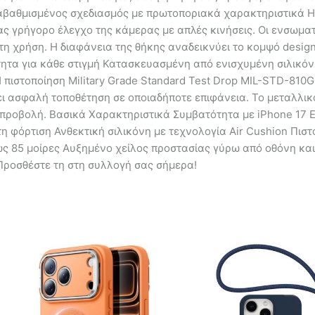
αβαθμισμένος σχεδιασμός με πρωτοποριακά χαρακτηριστικά Η ν
ας γρήγορο έλεγχο της κάμερας με απλές κινήσεις. Οι ενσωμ
τη χρήση. Η διαφάνεια της θήκης αναδεικνύει το κομψό desig
τητα για κάθε στιγμή Κατασκευασμένη από ενισχυμένη σιλικόν
 πιστοποίηση Military Grade Standard Test Drop MIL-STD-810
ει ασφαλή τοποθέτηση σε οποιαδήποτε επιφάνεια. Το μεταλλικ
η προβολή. Βασικά Χαρακτηριστικά Συμβατότητα με iPhone 17
 φόρτιση Ανθεκτική σιλικόνη με τεχνολογία Air Cushion Πιστο
ς 85 μοίρες Αυξημένο χείλος προστασίας γύρω από οθόνη και
 Προσθέστε τη στη συλλογή σας σήμερα!