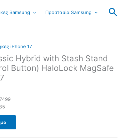
Search
κες Samsung
Προστασία Samsung
κες iPhone 17
sic Hybrid with Stash Stand
ol Button) HaloLock MagSafe
17
7499
35
ημα