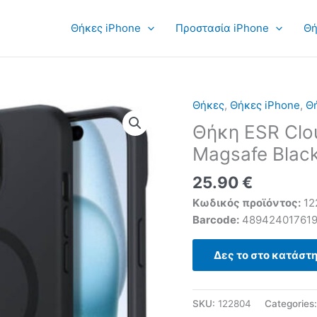
Θήκες iPhone
Προστασία iPhone
Θή
Θήκες
,
Θήκες iPhone
,
Θή
Θήκη ESR Clou
Magsafe Black
25.90
€
Κωδικός προϊόντος:
12
Barcode:
489424017619
Δες το στο κατάστ
SKU:
122804
Categories