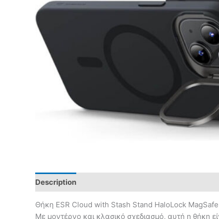
Description
Θήκη ESR Cloud with Stash Stand HaloLock MagSafe 
Με μοντέρνο και κλασικό σχεδιασμό, αυτή η θήκη εί