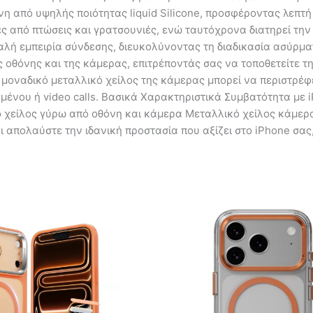
η από υψηλής ποιότητας liquid Silicone, προσφέροντας λεπτή
ές από πτώσεις και γρατσουνιές, ενώ ταυτόχρονα διατηρεί τη
λή εμπειρία σύνδεσης, διευκολύνοντας τη διαδικασία ασύρμα
ς οθόνης και της κάμερας, επιτρέποντάς σας να τοποθετείτε 
 μοναδικό μεταλλικό χείλος της κάμερας μπορεί να περιστρέφε
νου ή video calls. Βασικά Χαρακτηριστικά Συμβατότητα με iP
χείλος γύρω από οθόνη και κάμερα Μεταλλικό χείλος κάμερας
ι απολαύστε την ιδανική προστασία που αξίζει στο iPhone σας