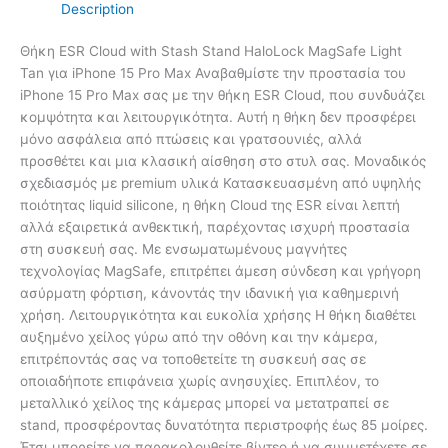
Description
Θήκη ESR Cloud with Stash Stand HaloLock MagSafe Light
Tan για iPhone 15 Pro Max Αναβαθμίστε την προστασία του
iPhone 15 Pro Max σας με την θήκη ESR Cloud, που συνδυάζει
κομψότητα και λειτουργικότητα. Αυτή η θήκη δεν προσφέρει
μόνο ασφάλεια από πτώσεις και γρατσουνιές, αλλά
προσθέτει και μια κλασική αίσθηση στο στυλ σας. Μοναδικός
σχεδιασμός με premium υλικά Κατασκευασμένη από υψηλής
ποιότητας liquid silicone, η θήκη Cloud της ESR είναι λεπτή
αλλά εξαιρετικά ανθεκτική, παρέχοντας ισχυρή προστασία
στη συσκευή σας. Με ενσωματωμένους μαγνήτες
τεχνολογίας MagSafe, επιτρέπει άμεση σύνδεση και γρήγορη
ασύρματη φόρτιση, κάνοντάς την ιδανική για καθημερινή
χρήση. Λειτουργικότητα και ευκολία χρήσης Η θήκη διαθέτει
αυξημένο χείλος γύρω από την οθόνη και την κάμερα,
επιτρέποντάς σας να τοποθετείτε τη συσκευή σας σε
οποιαδήποτε επιφάνεια χωρίς ανησυχίες. Επιπλέον, το
μεταλλικό χείλος της κάμερας μπορεί να μετατραπεί σε
stand, προσφέροντας δυνατότητα περιστροφής έως 85 μοίρες.
Έτσι μπορείτε να παρακολουθείτε βίντεο ή να συμμετέχετε σε