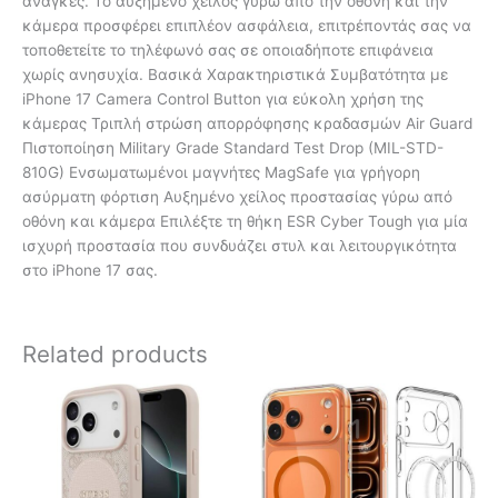
ανάγκες. Το αυξημένο χείλος γύρω από την οθόνη και την
κάμερα προσφέρει επιπλέον ασφάλεια, επιτρέποντάς σας να
τοποθετείτε το τηλέφωνό σας σε οποιαδήποτε επιφάνεια
χωρίς ανησυχία. Βασικά Χαρακτηριστικά Συμβατότητα με
iPhone 17 Camera Control Button για εύκολη χρήση της
κάμερας Τριπλή στρώση απορρόφησης κραδασμών Air Guard
Πιστοποίηση Military Grade Standard Test Drop (MIL-STD-
810G) Ενσωματωμένοι μαγνήτες MagSafe για γρήγορη
ασύρματη φόρτιση Αυξημένο χείλος προστασίας γύρω από
οθόνη και κάμερα Επιλέξτε τη θήκη ESR Cyber Tough για μία
ισχυρή προστασία που συνδυάζει στυλ και λειτουργικότητα
στο iPhone 17 σας.
Related products