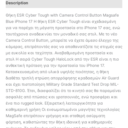
Description
Θήκη ESR Cyber Tough with Camera Control Button Magsafe
Blue iPhone 17 Η θήκη ESR Cyber Tough είναι σχεδιασμένη
για να παρέχει τη μέγιστη προστασία στο iPhone 17 σας, ενώ
ταυτόχρονα αναδεικνύει τον μοναδικό σας στυλ. Με το νέο
Camera Control Button, μπορείτε να έχετε άμεσο έλεγχο της
κάμερας, επιτρέποντάς σας να απαθανατίζετε τις στιγμές σας
με ευκολία και ταχύτητα. Αναβαθμισμένη προστασία και
στυλ Η σειρά Cyber Tough HaloLock από την ESR είναι η πιο
ανθεκτική πρόταση για την προστασία του iPhone 17.
Κατασκευασμένη από υλικά υψηλής ποιότητας, η θήκη
διαθέτει τριπλή στρώση απορρόφησης κραδασμών Air Guard
και έχει πιστοποίηση Military Grade Standard Test Drop MIL-
STD-810G. Έτσι, διασφαλίζει ότι το κινητό σας θα παραμείνει
ασφαλές από πτώσεις και γρατσουνιές, ενώ προσφέρει και
ένα πιο rugged look. Εξαιρετική λειτουργικότητα για
καθημερινή χρήση Οι ενσωματωμένοι μαγνήτες τεχνολογίας
MagSafe επιτρέπουν γρήγορη και σταθερή ασύρματη
φόρτιση, καθιστώντας την θήκη ιδανική για καθημερινές