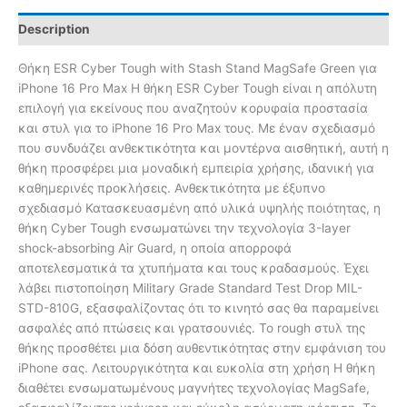
Description
Θήκη ESR Cyber Tough with Stash Stand MagSafe Green για
iPhone 16 Pro Max Η θήκη ESR Cyber Tough είναι η απόλυτη
επιλογή για εκείνους που αναζητούν κορυφαία προστασία
και στυλ για το iPhone 16 Pro Max τους. Με έναν σχεδιασμό
που συνδυάζει ανθεκτικότητα και μοντέρνα αισθητική, αυτή η
θήκη προσφέρει μια μοναδική εμπειρία χρήσης, ιδανική για
καθημερινές προκλήσεις. Ανθεκτικότητα με έξυπνο
σχεδιασμό Κατασκευασμένη από υλικά υψηλής ποιότητας, η
θήκη Cyber Tough ενσωματώνει την τεχνολογία 3-layer
shock-absorbing Air Guard, η οποία απορροφά
αποτελεσματικά τα χτυπήματα και τους κραδασμούς. Έχει
λάβει πιστοποίηση Military Grade Standard Test Drop MIL-
STD-810G, εξασφαλίζοντας ότι το κινητό σας θα παραμείνει
ασφαλές από πτώσεις και γρατσουνιές. Το rough στυλ της
θήκης προσθέτει μια δόση αυθεντικότητας στην εμφάνιση του
iPhone σας. Λειτουργικότητα και ευκολία στη χρήση Η θήκη
διαθέτει ενσωματωμένους μαγνήτες τεχνολογίας MagSafe,