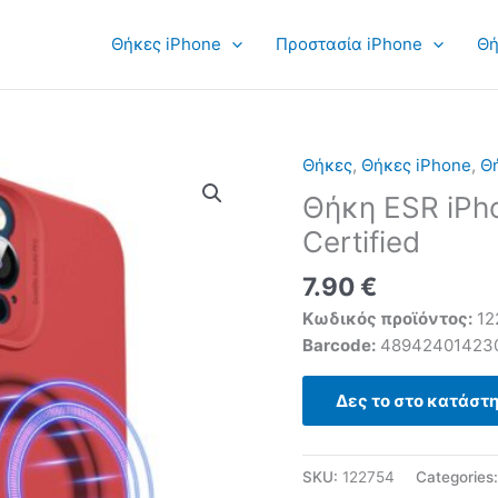
Θήκες iPhone
Προστασία iPhone
Θή
Θήκες
,
Θήκες iPhone
,
Θή
Θήκη ESR iPh
Certified
7.90
€
Κωδικός προϊόντος:
12
Barcode:
48942401423
Δες το στο κατάστ
SKU:
122754
Categories