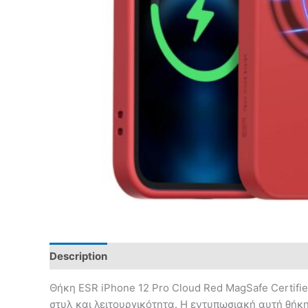
Description
Θήκη ESR iPhone 12 Pro Cloud Red MagSafe Certifie
στυλ και λειτουργικότητα. Η εντυπωσιακή αυτή θήκ