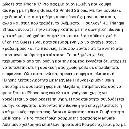
Δώστε στο iPhone 17 Pro σας μια ανανεωμένη και κομψή
αίσθηση με τη θήκη Guess 4G Printed Stripes. Με τον μοναδικό
σχεδιασμό της, αυτή η θήκη προσφέρει όχι μόνο προστασία,
αλλά και στυλ που τραβάει τα βλέμματα. Η συλλογή 4G Triangle
Strass συνδυάζει την λειτουργικότητα με την αισθητική, ιδανική
για καθημερινή χρήση. Ασφάλεια και στυλ σε κάθε στιγμή Η
θήκη της Guess είναι κατασκευασμένη για να αντέχει στους
κραδασμούς και τις πτώσεις, εξασφαλίζοντας ότι το κινητό σας
παραμένει σε άριστη κατάσταση. Το αυξημένο χείλος
περιμετρικά από την οθόνη και την κάμερα εγγυάται ότι μπορείτε
να τοποθετήσετε τη συσκευή σας χωρίς φόβο σε οποιαδήποτε
επιφάνεια. Όλα αυτά ενώ παραμένει κομψή και ελκυστική.
Πλήρης λειτουργικότητα με MagSafe Η συγκεκριμένη θήκη
υποστηρίζει ασύρματη φόρτιση MagSafe, επιτρέποντάς σας να
φορτίζετε το iPhone σας εύκολα και γρήγορα, χωρίς να
χρειάζεται να αφαιρέσετε τη θήκη. Η πρακτικότητα συνδυάζεται
με την κομψότητα, κάνοντάς την ιδανική για επαγγελματικές ή
καθημερινές περιστάσεις. Βασικά Χαρακτηριστικά Συμβατότητα
με iPhone 17 Pro Υποστήριξη ασύρματης φόρτισης MagSafe
Αυξημένο χείλος για επιπλέον προστασία Κομψός σχεδιασμός με