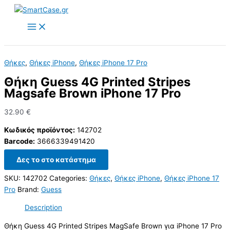
Skip
to
content
Θήκες
,
Θήκες iPhone
,
Θήκες iPhone 17 Pro
Θήκη Guess 4G Printed Stripes
Magsafe Brown iPhone 17 Pro
32.90
€
Κωδικός προϊόντος:
142702
Barcode:
3666339491420
Δες το στο κατάστημα
SKU:
142702
Categories:
Θήκες
,
Θήκες iPhone
,
Θήκες iPhone 17
Pro
Brand:
Guess
Description
Θήκη Guess 4G Printed Stripes MagSafe Brown για iPhone 17 Pro