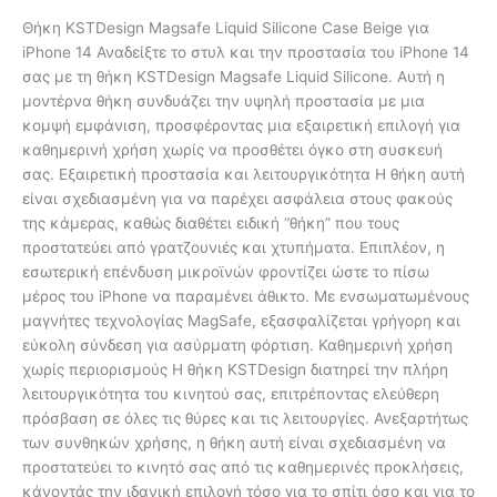
Θήκη KSTDesign Magsafe Liquid Silicone Case Beige για
iPhone 14 Αναδείξτε το στυλ και την προστασία του iPhone 14
σας με τη θήκη KSTDesign Magsafe Liquid Silicone. Αυτή η
μοντέρνα θήκη συνδυάζει την υψηλή προστασία με μια
κομψή εμφάνιση, προσφέροντας μια εξαιρετική επιλογή για
καθημερινή χρήση χωρίς να προσθέτει όγκο στη συσκευή
σας. Εξαιρετική προστασία και λειτουργικότητα Η θήκη αυτή
είναι σχεδιασμένη για να παρέχει ασφάλεια στους φακούς
της κάμερας, καθώς διαθέτει ειδική “θήκη” που τους
προστατεύει από γρατζουνιές και χτυπήματα. Επιπλέον, η
εσωτερική επένδυση μικροϊνών φροντίζει ώστε το πίσω
μέρος του iPhone να παραμένει άθικτο. Με ενσωματωμένους
μαγνήτες τεχνολογίας MagSafe, εξασφαλίζεται γρήγορη και
εύκολη σύνδεση για ασύρματη φόρτιση. Καθημερινή χρήση
χωρίς περιορισμούς Η θήκη KSTDesign διατηρεί την πλήρη
λειτουργικότητα του κινητού σας, επιτρέποντας ελεύθερη
πρόσβαση σε όλες τις θύρες και τις λειτουργίες. Ανεξαρτήτως
των συνθηκών χρήσης, η θήκη αυτή είναι σχεδιασμένη να
προστατεύει το κινητό σας από τις καθημερινές προκλήσεις,
κάνοντάς την ιδανική επιλογή τόσο για το σπίτι όσο και για το