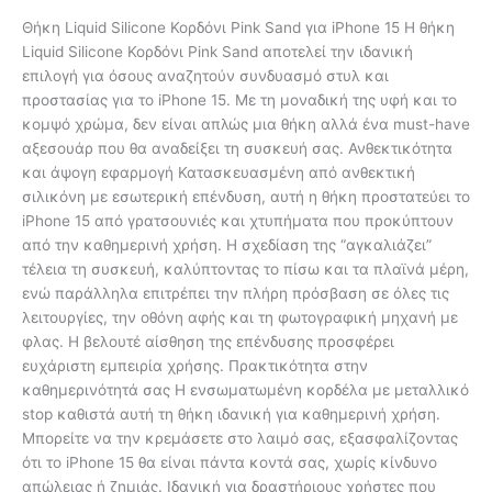
Θήκη Liquid Silicone Κορδόνι Pink Sand για iPhone 15 Η θήκη
Liquid Silicone Κορδόνι Pink Sand αποτελεί την ιδανική
επιλογή για όσους αναζητούν συνδυασμό στυλ και
προστασίας για το iPhone 15. Με τη μοναδική της υφή και το
κομψό χρώμα, δεν είναι απλώς μια θήκη αλλά ένα must-have
αξεσουάρ που θα αναδείξει τη συσκευή σας. Ανθεκτικότητα
και άψογη εφαρμογή Κατασκευασμένη από ανθεκτική
σιλικόνη με εσωτερική επένδυση, αυτή η θήκη προστατεύει το
iPhone 15 από γρατσουνιές και χτυπήματα που προκύπτουν
από την καθημερινή χρήση. Η σχεδίαση της “αγκαλιάζει”
τέλεια τη συσκευή, καλύπτοντας το πίσω και τα πλαϊνά μέρη,
ενώ παράλληλα επιτρέπει την πλήρη πρόσβαση σε όλες τις
λειτουργίες, την οθόνη αφής και τη φωτογραφική μηχανή με
φλας. Η βελουτέ αίσθηση της επένδυσης προσφέρει
ευχάριστη εμπειρία χρήσης. Πρακτικότητα στην
καθημερινότητά σας Η ενσωματωμένη κορδέλα με μεταλλικό
stop καθιστά αυτή τη θήκη ιδανική για καθημερινή χρήση.
Μπορείτε να την κρεμάσετε στο λαιμό σας, εξασφαλίζοντας
ότι το iPhone 15 θα είναι πάντα κοντά σας, χωρίς κίνδυνο
απώλειας ή ζημιάς. Ιδανική για δραστήριους χρήστες που