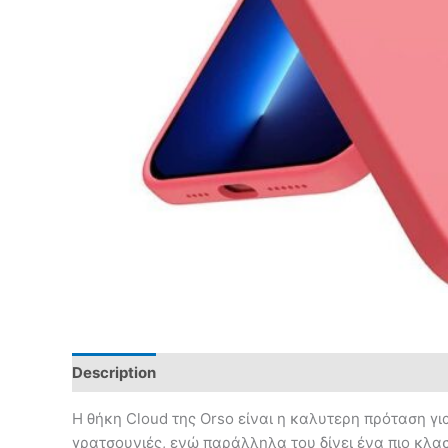
Description
Η θήκη Cloud της Orso είναι η καλυτερη πρόταση γι
γρατσουνιές, ενώ παράλληλα του δίνει ένα πιο κλασ