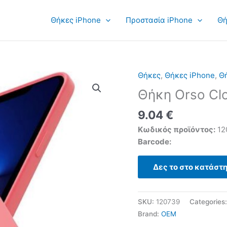
Θήκες iPhone
Προστασία iPhone
Θή
Θήκες
,
Θήκες iPhone
,
Θή
Θήκη Orso Clo
9.04
€
Κωδικός προϊόντος:
12
Barcode:
Δες το στο κατάστ
SKU:
120739
Categories
Brand:
OEM