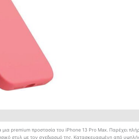
α μια premium προστασία του iPhone 13 Pro Max. Παρέχει πλή
σικό στυλ με τον σχεδιασμό της. Κατασκευασμένη από υψηλής 