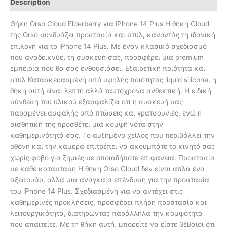
Description
Θήκη Orso Cloud Elderberry για iPhone 14 Plus Η θήκη Cloud
της Orso συνδυάζει προστασία και στυλ, κάνοντάς τη ιδανική
επιλογή για το iPhone 14 Plus. Με έναν κλασικό σχεδιασμό
που αναδεικνύει τη συσκευή σας, προσφέρει μια premium
εμπειρία που θα σας ενθουσιάσει. Εξαιρετική ποιότητα και
στυλ Κατασκευασμένη από υψηλής ποιότητας liquid silicone, η
θήκη αυτή είναι λεπτή αλλά ταυτόχρονα ανθεκτική. Η ειδική
σύνθεση του υλικού εξασφαλίζει ότι η συσκευή σας
παραμένει ασφαλής από πτώσεις και γρατσουνιές, ενώ η
αισθητική της προσθέτει μια κομψή νότα στην
καθημερινότητά σας. Το αυξημένο χείλος που περιβάλλει την
οθόνη και την κάμερα επιτρέπει να ακουμπάτε το κινητό σας
χωρίς φόβο για ζημιές σε οποιαδήποτε επιφάνεια. Προστασία
σε κάθε κατάσταση Η θήκη Orso Cloud δεν είναι απλά ένα
αξεσουάρ, αλλά μια αναγκαία επένδυση για την προστασία
του iPhone 14 Plus. Σχεδιασμένη για να αντέχει στις
καθημερινές προκλήσεις, προσφέρει πλήρη προστασία και
λειτουργικότητα, διατηρώντας παράλληλα την κομψότητα
που απαιτείτε. Με τη θήκη αυτή, μπορείτε να είστε βέβαιοι ότι