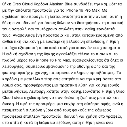
θήκη Orso Cloud Κορδόνι Alaskan Blue συνδυάζει την κομψότητα
με την απόλυτη προστασία για το iPhone 16 Pro Max. Με
σχεδίαση που προάγει τη λειτουργικότητα και την άνεση, αυτή η
θήκη είναι ιδανική για όσους θέλουν να διατηρήσουν τη συσκευή
τους ασφαλή και ταυτόχρονα στυλάτη στην καθημερινότητά
τους. Αναβαθμισμένη προστασία και στυλ Κατασκευασμένη από
ανθεκτική σιλικόνη με εσωτερική βελούδινη επένδυση, η θήκη
παρέχει εξαιρετική προστασία από γρατσουνιές και χτυπήματα.
Η ειδική σχεδίαση της θήκης αγκαλιάζει τέλεια το πίσω και το
πλαϊνό μέρος του iPhone 16 Pro Max, εξασφαλίζοντας ότι όλες οι
λειτουργίες, συμπεριλαμβανομένης της οθόνης αφής και της
φωτογραφικής μηχανής, παραμένουν πλήρως προσβάσιμες. Το
κορδόνι με μεταλλικό stop σας επιτρέπει να την κρεμάσετε στο
λαιμό σας, προσφέροντας μια πρακτική λύση για καθημερινές
μετακινήσεις. Λειτουργικότητα στην καθημερινότητα Η θήκη Orso
Cloud είναι σχεδιασμένη να συνοδεύει τη ζωή σας με στυλ και
άνεση. Η υφή της προσφέρει μια ευχάριστη αίσθηση αφής, ενώ η
περιμετρική σιλικόνη γύρω από τους φακούς της κάμερας
προσφέρει επιπλέον προστασία. Ιδανική για χρήση στο γραφείο,
στο σπίτι ή κατά τη διάρκεια εξόδων, αυτή η θήκη είναι ένα