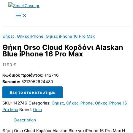
Skip
to
content
Θήκες
,
Θήκες iPhone
,
Θήκες iPhone 16 Pro Max
Θήκη Orso Cloud Κορδόνι Alaskan
Blue iPhone 16 Pro Max
11.90
€
Κωδικός προϊόντος:
142746
Barcode:
5212052624480
Δες το στο κατάστημα
SKU:
142746
Categories:
Θήκες
,
Θήκες iPhone
,
Θήκες iPhone 16
Pro Max
Brand:
Orso
Description
Θήκη Orso Cloud Κορδόνι Alaskan Blue για iPhone 16 Pro Max Η