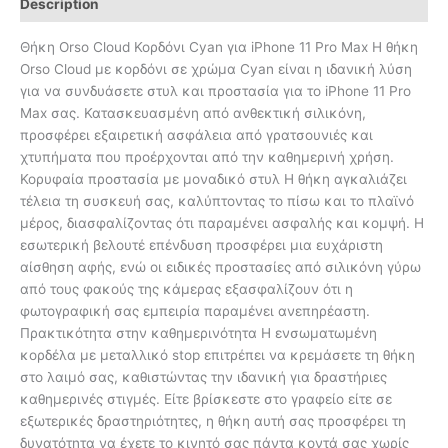
Description
Θήκη Orso Cloud Κορδόνι Cyan για iPhone 11 Pro Max Η θήκη
Orso Cloud με κορδόνι σε χρώμα Cyan είναι η ιδανική λύση
για να συνδυάσετε στυλ και προστασία για το iPhone 11 Pro
Max σας. Κατασκευασμένη από ανθεκτική σιλικόνη,
προσφέρει εξαιρετική ασφάλεια από γρατσουνιές και
χτυπήματα που προέρχονται από την καθημερινή χρήση.
Κορυφαία προστασία με μοναδικό στυλ Η θήκη αγκαλιάζει
τέλεια τη συσκευή σας, καλύπτοντας το πίσω και το πλαϊνό
μέρος, διασφαλίζοντας ότι παραμένει ασφαλής και κομψή. Η
εσωτερική βελουτέ επένδυση προσφέρει μια ευχάριστη
αίσθηση αφής, ενώ οι ειδικές προστασίες από σιλικόνη γύρω
από τους φακούς της κάμερας εξασφαλίζουν ότι η
φωτογραφική σας εμπειρία παραμένει ανεπηρέαστη.
Πρακτικότητα στην καθημερινότητα Η ενσωματωμένη
κορδέλα με μεταλλικό stop επιτρέπει να κρεμάσετε τη θήκη
στο λαιμό σας, καθιστώντας την ιδανική για δραστήριες
καθημερινές στιγμές. Είτε βρίσκεστε στο γραφείο είτε σε
εξωτερικές δραστηριότητες, η θήκη αυτή σας προσφέρει τη
δυνατότητα να έχετε το κινητό σας πάντα κοντά σας χωρίς