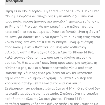
Description
Θήκη Orso Cloud Κορδόνι Cyan για iPhone 14 Pro Η θήκη Orso
Cloud με κορδόνι σε απόχρωση Cyan συνδυάζει στυλ και
προστασία, προσφέροντας μια μοναδική εμπειρία χρήσης για
το iPhone 14 Pro σας. Με την κομψή της σχεδίαση και την
πρακτικότητα του ενσωματωμένου κορδονιού, είναι η ιδανική
επιλογή για όσους θέλουν να κρατούν τη συσκευή τους πάντα
κοντά τους, είτε στο σπίτι είτε εν κινήσει. Αναμφισβήτητη
προστασία με στυλ Κατασκευασμένη από ανθεκτική
σιλικόνη, αυτή η θήκη αγκαλιάζει τέλεια το iPhone 14 Pro,
καλύπτοντας τόσο το πίσω όσο και το πλαϊνό μέρος της
συσκευής. Η εσωτερική επένδυση προσφέρει μια ευχάριστη
αίσθηση αφής, ενώ οι ειδικές προστασίες γύρω από τους
φακούς της κάμερας εξασφαλίζουν ότι δεν θα υποστούν
ζημιά από την καθημερινή χρήση. Το μεταλλικό stop του
κορδονιού παρέχει επιπλέον ασφάλεια και άνεση.
Σχεδιασμένη για καθημερινές ανάγκες Η θήκη Orso Cloud δεν
περιορίζεται μόνο στην προστασία. Σχεδιασμένη για εύκολη
πρόσβαση σε όλες τις λειτουργίες του iPhone 14 Pro,
επιτρέπει άμεση χρήση της οθόνης αφής και της κάμερας με