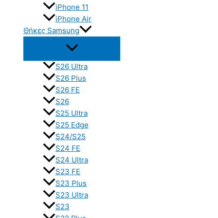
iPhone 11
iPhone Air
Θήκες Samsung
S26 Ultra
S26 Plus
S26 FE
S26
S25 Ultra
S25 Edge
S24/S25
S24 FE
S24 Ultra
S23 FE
S23 Plus
S23 Ultra
S23