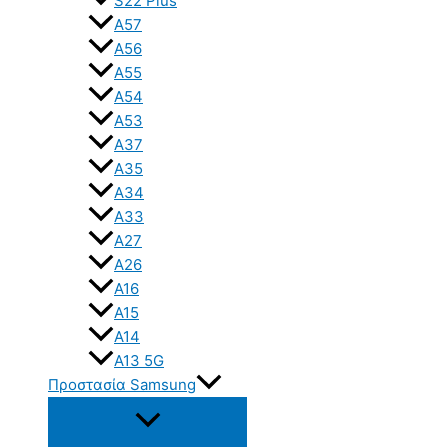
S22 Plus
A57
A56
A55
A54
A53
A37
A35
A34
A33
A27
A26
A16
A15
A14
A13 5G
Προστασία Samsung