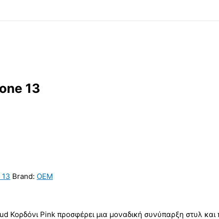
one 13
 13
Brand:
OEM
oud Κορδόνι Pink προσφέρει μια μοναδική συνύπαρξη στυλ και 