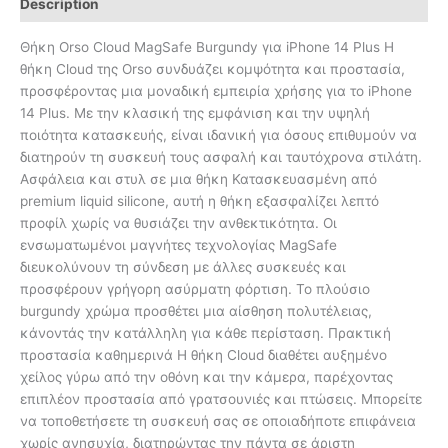
Description
Θήκη Orso Cloud MagSafe Burgundy για iPhone 14 Plus Η
θήκη Cloud της Orso συνδυάζει κομψότητα και προστασία,
προσφέροντας μια μοναδική εμπειρία χρήσης για το iPhone
14 Plus. Με την κλασική της εμφάνιση και την υψηλή
ποιότητα κατασκευής, είναι ιδανική για όσους επιθυμούν να
διατηρούν τη συσκευή τους ασφαλή και ταυτόχρονα στιλάτη.
Ασφάλεια και στυλ σε μια θήκη Κατασκευασμένη από
premium liquid silicone, αυτή η θήκη εξασφαλίζει λεπτό
προφίλ χωρίς να θυσιάζει την ανθεκτικότητα. Οι
ενσωματωμένοι μαγνήτες τεχνολογίας MagSafe
διευκολύνουν τη σύνδεση με άλλες συσκευές και
προσφέρουν γρήγορη ασύρματη φόρτιση. Το πλούσιο
burgundy χρώμα προσθέτει μια αίσθηση πολυτέλειας,
κάνοντάς την κατάλληλη για κάθε περίσταση. Πρακτική
προστασία καθημερινά Η θήκη Cloud διαθέτει αυξημένο
χείλος γύρω από την οθόνη και την κάμερα, παρέχοντας
επιπλέον προστασία από γρατσουνιές και πτώσεις. Μπορείτε
να τοποθετήσετε τη συσκευή σας σε οποιαδήποτε επιφάνεια
χωρίς ανησυχία, διατηρώντας την πάντα σε άριστη