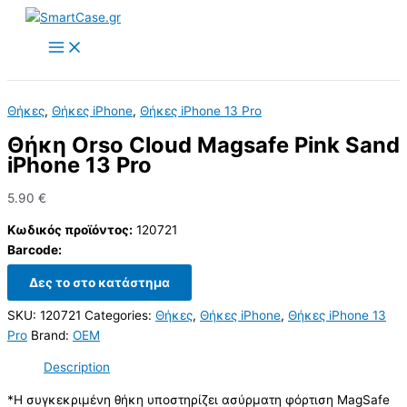
Skip
to
content
Θήκες
,
Θήκες iPhone
,
Θήκες iPhone 13 Pro
Θήκη Orso Cloud Magsafe Pink Sand
iPhone 13 Pro
5.90
€
Κωδικός προϊόντος:
120721
Barcode:
Δες το στο κατάστημα
SKU:
120721
Categories:
Θήκες
,
Θήκες iPhone
,
Θήκες iPhone 13
Pro
Brand:
OEM
Description
*Η συγκεκριμένη θήκη υποστηρίζει ασύρματη φόρτιση MagSafe