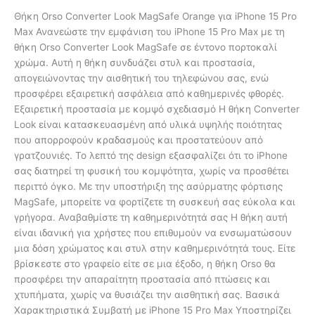
Θήκη Orso Converter Look MagSafe Orange για iPhone 15 Pro
Max Ανανεώστε την εμφάνιση του iPhone 15 Pro Max με τη
θήκη Orso Converter Look MagSafe σε έντονο πορτοκαλί
χρώμα. Αυτή η θήκη συνδυάζει στυλ και προστασία,
απογειώνοντας την αισθητική του τηλεφώνου σας, ενώ
προσφέρει εξαιρετική ασφάλεια από καθημερινές φθορές.
Εξαιρετική προστασία με κομψό σχεδιασμό Η θήκη Converter
Look είναι κατασκευασμένη από υλικά υψηλής ποιότητας
που απορροφούν κραδασμούς και προστατεύουν από
γρατζουνιές. Το λεπτό της design εξασφαλίζει ότι το iPhone
σας διατηρεί τη φυσική του κομψότητα, χωρίς να προσθέτει
περιττό όγκο. Με την υποστήριξη της ασύρματης φόρτισης
MagSafe, μπορείτε να φορτίζετε τη συσκευή σας εύκολα και
γρήγορα. Αναβαθμίστε τη καθημερινότητά σας Η θήκη αυτή
είναι ιδανική για χρήστες που επιθυμούν να ενσωματώσουν
μια δόση χρώματος και στυλ στην καθημερινότητά τους. Είτε
βρίσκεστε στο γραφείο είτε σε μια έξοδο, η θήκη Orso θα
προσφέρει την απαραίτητη προστασία από πτώσεις και
χτυπήματα, χωρίς να θυσιάζει την αισθητική σας. Βασικά
Χαρακτηριστικά Συμβατή με iPhone 15 Pro Max Υποστηρίζει