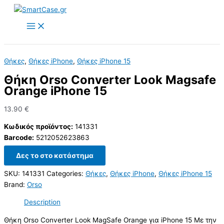
Skip
to
content
Θήκες
,
Θήκες iPhone
,
Θήκες iPhone 15
Θήκη Orso Converter Look Magsafe
Orange iPhone 15
13.90
€
Κωδικός προϊόντος:
141331
Barcode:
5212052623863
Δες το στο κατάστημα
SKU:
141331
Categories:
Θήκες
,
Θήκες iPhone
,
Θήκες iPhone 15
Brand:
Orso
Description
Θήκη Orso Converter Look MagSafe Orange για iPhone 15 Με την