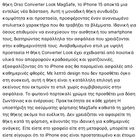
θήκη Orso Converter Look MagSafe, το iPhone 15 αποκτά μια
εντελώς νέα διάσταση. Αυτή η μοναδική θήκη συνδυάζει
κομψότητα και προστασία, προσφέροντας έναν ανανεωμένο
στυλιστικό χαρακτήρα που θα τραβήξει τα βλέμματα. Ιδανική για
όσους επιθυμούν να ενισχύσουν την αισθητική του smartphone
τους, διατηρώντας παράλληλα την ασφάλεια που χρειάζονται
στην καθημερινότητά τους. Αναβαθμισμένο στυλ με υψηλή
προστασία Η θήκη Converter Look έχει σχεδιαστεί από ποιοτικά
υλικά που απορροφούν κραδασμούς και γρατζουνιές,
εξασφαλίζοντας ότι το iPhone σας θα παραμείνει ασφαλές από
καθημερινές φθορές. Με λεπτό design που δεν προσθέτει όγκο
στη συσκευή, αυτή η θήκη είναι η κατάλληλη επιλογή για
εκείνους που εκτιμούν το στυλ χωρίς συμβιβασμούς στην
ασφάλεια. Το φωτεινό πορτοκαλί χρώμα της προσθέτει μια δόση
ζωντάνιας και ενέργειας. Πρακτικότητα σε κάθε χρήση Η
υποστήριξη της ασύρματης φόρτισης MagSafe καθιστά τη χρήση
της θήκης ακόμα πιο ευέλικτη. Δεν χρειάζεται να αφαιρείτε τη
θήκη κατά τη φόρτιση, κάνοντάς την ιδανική για καθημερινές
ανάγκες. Είτε είστε στο γραφείο είτε στη μεταφορά, μπορείτε να
είστε σίγουροι ότι το iPhone σας είναι προστατευμένο και έτοιμο