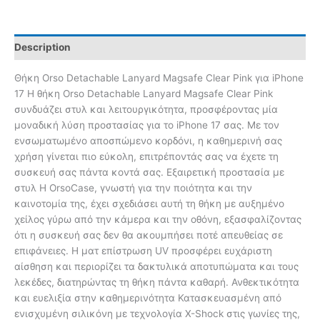
Description
Θήκη Orso Detachable Lanyard Magsafe Clear Pink για iPhone
17 Η θήκη Orso Detachable Lanyard Magsafe Clear Pink
συνδυάζει στυλ και λειτουργικότητα, προσφέροντας μία
μοναδική λύση προστασίας για το iPhone 17 σας. Με τον
ενσωματωμένο αποσπώμενο κορδόνι, η καθημερινή σας
χρήση γίνεται πιο εύκολη, επιτρέποντάς σας να έχετε τη
συσκευή σας πάντα κοντά σας. Εξαιρετική προστασία με
στυλ Η OrsoCase, γνωστή για την ποιότητα και την
καινοτομία της, έχει σχεδιάσει αυτή τη θήκη με αυξημένο
χείλος γύρω από την κάμερα και την οθόνη, εξασφαλίζοντας
ότι η συσκευή σας δεν θα ακουμπήσει ποτέ απευθείας σε
επιφάνειες. Η ματ επίστρωση UV προσφέρει ευχάριστη
αίσθηση και περιορίζει τα δακτυλικά αποτυπώματα και τους
λεκέδες, διατηρώντας τη θήκη πάντα καθαρή. Ανθεκτικότητα
και ευελιξία στην καθημερινότητα Κατασκευασμένη από
ενισχυμένη σιλικόνη με τεχνολογία X-Shock στις γωνίες της,