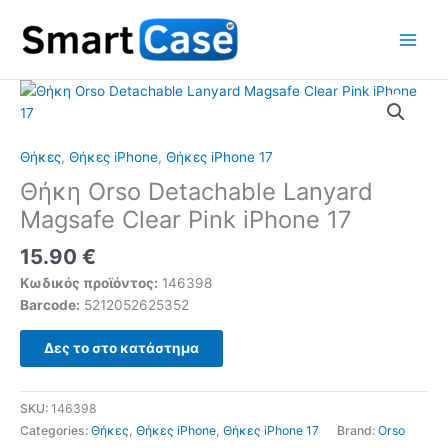
Skip
to
content
Θήκες
,
Θήκες iPhone
,
Θήκες iPhone 17
Θήκη Orso Detachable Lanyard
Magsafe Clear Pink iPhone 17
15.90
€
Κωδικός προϊόντος:
146398
Barcode:
5212052625352
Δες το στο κατάστημα
SKU:
146398
Categories:
Θήκες
,
Θήκες iPhone
,
Θήκες iPhone 17
Brand:
Orso