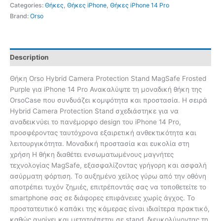
Categories:
Θήκες
,
Θήκες iPhone
,
Θήκες iPhone 14 Pro
Brand:
Orso
Description
Θήκη Orso Hybrid Camera Protection Stand MagSafe Frosted
Purple για iPhone 14 Pro Ανακαλύψτε τη μοναδική θήκη της
OrsoCase που συνδυάζει κομψότητα και προστασία. Η σειρά
Hybrid Camera Protection Stand σχεδιάστηκε για να
αναδεικνύει το πανέμορφο design του iPhone 14 Pro,
προσφέροντας ταυτόχρονα εξαιρετική ανθεκτικότητα και
λειτουργικότητα. Μοναδική προστασία και ευκολία στη
χρήση Η θήκη διαθέτει ενσωματωμένους μαγνήτες
τεχνολογίας MagSafe, εξασφαλίζοντας γρήγορη και ασφαλή
ασύρματη φόρτιση. Το αυξημένο χείλος γύρω από την οθόνη
αποτρέπει τυχόν ζημιές, επιτρέποντάς σας να τοποθετείτε το
smartphone σας σε διάφορες επιφάνειες χωρίς άγχος. Το
προστατευτικό καπάκι της κάμερας είναι ιδιαίτερα πρακτικό,
καθώς ανοίγει και μετατρέπεται σε stand, διευκολύνοντας τη