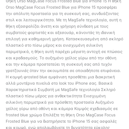
Θήκη Orso MagCase Focus Frosted Blue για iPhone 15 Η θήκη
Orso MagCase Focus Frosted Blue για iPhone 15 προσφέρει
την απόλυτη προστασία για τη συσκευή σας, συνδυάζοντας
στυλ και λειτουργικότητα. Με τη MagSafe τεχνολογία, αυτή η
θήκη εξασφαλίζει άνετη και γρήγορη σύνδεση με τους
συμβατούς φορτιστές και αξεσουάρ, κάνοντάς τη ιδανική
επιλογή για καθημερινή χρήση. Κατασκευασμένη από σκληρό
πλαστικό στο πίσω μέρος και ενισχυμένη σιλικόνη
περιμετρικά, η θήκη αυτή παρέχει μέγιστη αντοχή σε πτώσεις
και κραδασμούς. Το αυξημένο χείλος γύρω από την οθόνη
και την κάμερα προστατεύει τη συσκευή σας από τυχόν
γρατζουνιές όταν την ακουμπάτε σε οποιαδήποτε επιφάνεια.
Η κομψή φrosted blue εμφάνιση προσθέτει μια διακριτική
αλλά μοντέρνα πινελιά στο look του iPhone σας. Βασικά
Χαρακτηριστικά Συμβατή με MagSafe τεχνολογία Σκληρό
πλαστικό πίσω μέρος για ανθεκτικότητα Ενισχυμένη
σιλικόνη περιμετρικά για πρόσθετη προστασία Αυξημένο
χείλος γύρω από οθόνη και κάμερα Κομψός σχεδιασμός σε
frosted blue χρώμα Επιλέξτε τη θήκη Orso MagCase Focus
Frosted Blue για να διατηρήσετε το iPhone 15 σας ασφαλές
και κομψό, ενώ απολαμβάνετε τη δυνατότητα εύκολης