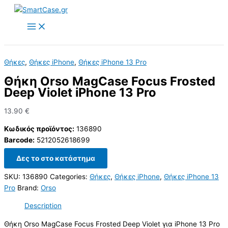
Skip
to
content
Θήκες
,
Θήκες iPhone
,
Θήκες iPhone 13 Pro
Θήκη Orso MagCase Focus Frosted
Deep Violet iPhone 13 Pro
13.90
€
Κωδικός προϊόντος:
136890
Barcode:
5212052618699
Δες το στο κατάστημα
SKU:
136890
Categories:
Θήκες
,
Θήκες iPhone
,
Θήκες iPhone 13
Pro
Brand:
Orso
Description
Θήκη Orso MagCase Focus Frosted Deep Violet για iPhone 13 Pro