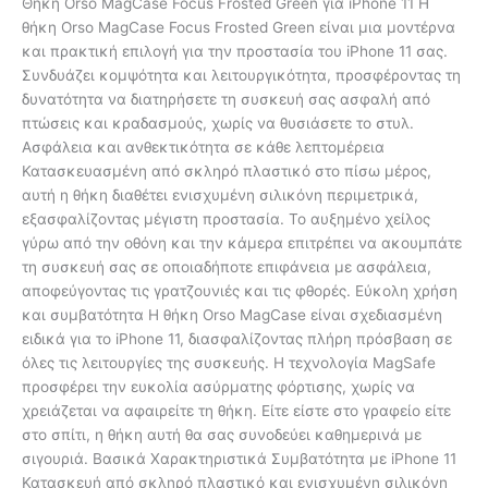
Θήκη Orso MagCase Focus Frosted Green για iPhone 11 Η
θήκη Orso MagCase Focus Frosted Green είναι μια μοντέρνα
και πρακτική επιλογή για την προστασία του iPhone 11 σας.
Συνδυάζει κομψότητα και λειτουργικότητα, προσφέροντας τη
δυνατότητα να διατηρήσετε τη συσκευή σας ασφαλή από
πτώσεις και κραδασμούς, χωρίς να θυσιάσετε το στυλ.
Ασφάλεια και ανθεκτικότητα σε κάθε λεπτομέρεια
Κατασκευασμένη από σκληρό πλαστικό στο πίσω μέρος,
αυτή η θήκη διαθέτει ενισχυμένη σιλικόνη περιμετρικά,
εξασφαλίζοντας μέγιστη προστασία. Το αυξημένο χείλος
γύρω από την οθόνη και την κάμερα επιτρέπει να ακουμπάτε
τη συσκευή σας σε οποιαδήποτε επιφάνεια με ασφάλεια,
αποφεύγοντας τις γρατζουνιές και τις φθορές. Εύκολη χρήση
και συμβατότητα Η θήκη Orso MagCase είναι σχεδιασμένη
ειδικά για το iPhone 11, διασφαλίζοντας πλήρη πρόσβαση σε
όλες τις λειτουργίες της συσκευής. Η τεχνολογία MagSafe
προσφέρει την ευκολία ασύρματης φόρτισης, χωρίς να
χρειάζεται να αφαιρείτε τη θήκη. Είτε είστε στο γραφείο είτε
στο σπίτι, η θήκη αυτή θα σας συνοδεύει καθημερινά με
σιγουριά. Βασικά Χαρακτηριστικά Συμβατότητα με iPhone 11
Κατασκευή από σκληρό πλαστικό και ενισχυμένη σιλικόνη