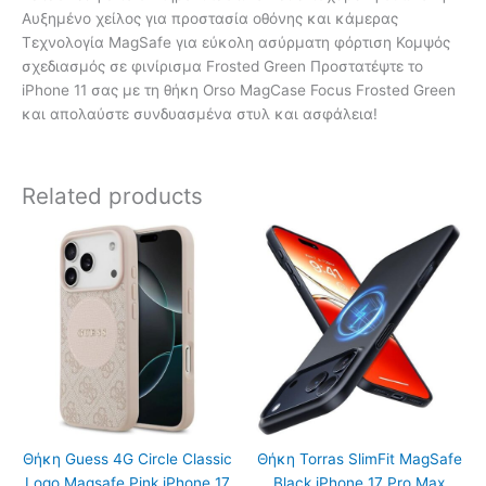
Αυξημένο χείλος για προστασία οθόνης και κάμερας
Τεχνολογία MagSafe για εύκολη ασύρματη φόρτιση Κομψός
σχεδιασμός σε φινίρισμα Frosted Green Προστατέψτε το
iPhone 11 σας με τη θήκη Orso MagCase Focus Frosted Green
και απολαύστε συνδυασμένα στυλ και ασφάλεια!
Related products
Θήκη Guess 4G Circle Classic
Θήκη Torras SlimFit MagSafe
Logo Magsafe Pink iPhone 17
Black iPhone 17 Pro Max