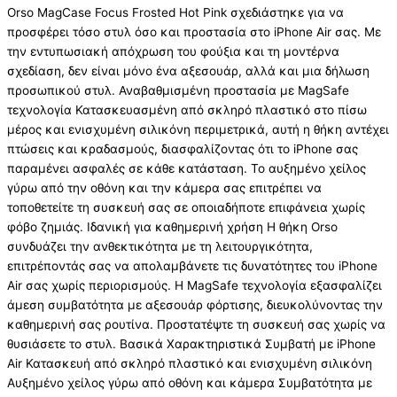
Orso MagCase Focus Frosted Hot Pink σχεδιάστηκε για να
προσφέρει τόσο στυλ όσο και προστασία στο iPhone Air σας. Με
την εντυπωσιακή απόχρωση του φούξια και τη μοντέρνα
σχεδίαση, δεν είναι μόνο ένα αξεσουάρ, αλλά και μια δήλωση
προσωπικού στυλ. Αναβαθμισμένη προστασία με MagSafe
τεχνολογία Κατασκευασμένη από σκληρό πλαστικό στο πίσω
μέρος και ενισχυμένη σιλικόνη περιμετρικά, αυτή η θήκη αντέχει
πτώσεις και κραδασμούς, διασφαλίζοντας ότι το iPhone σας
παραμένει ασφαλές σε κάθε κατάσταση. Το αυξημένο χείλος
γύρω από την οθόνη και την κάμερα σας επιτρέπει να
τοποθετείτε τη συσκευή σας σε οποιαδήποτε επιφάνεια χωρίς
φόβο ζημιάς. Ιδανική για καθημερινή χρήση Η θήκη Orso
συνδυάζει την ανθεκτικότητα με τη λειτουργικότητα,
επιτρέποντάς σας να απολαμβάνετε τις δυνατότητες του iPhone
Air σας χωρίς περιορισμούς. Η MagSafe τεχνολογία εξασφαλίζει
άμεση συμβατότητα με αξεσουάρ φόρτισης, διευκολύνοντας την
καθημερινή σας ρουτίνα. Προστατέψτε τη συσκευή σας χωρίς να
θυσιάσετε το στυλ. Βασικά Χαρακτηριστικά Συμβατή με iPhone
Air Κατασκευή από σκληρό πλαστικό και ενισχυμένη σιλικόνη
Αυξημένο χείλος γύρω από οθόνη και κάμερα Συμβατότητα με