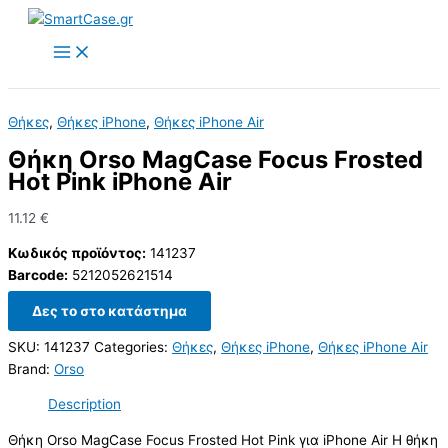
Skip
to
content
Θήκες
,
Θήκες iPhone
,
Θήκες iPhone Air
Θήκη Orso MagCase Focus Frosted
Hot Pink iPhone Air
11.12
€
Κωδικός προϊόντος:
141237
Barcode:
5212052621514
Δες το στο κατάστημα
SKU:
141237
Categories:
Θήκες
,
Θήκες iPhone
,
Θήκες iPhone Air
Brand:
Orso
Description
Θήκη Orso MagCase Focus Frosted Hot Pink για iPhone Air Η θήκη