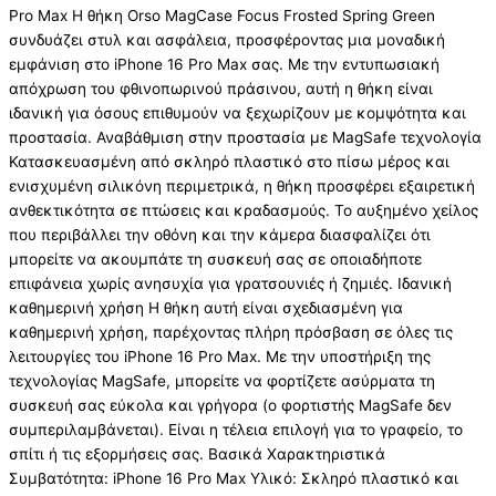
Pro Max Η θήκη Orso MagCase Focus Frosted Spring Green
συνδυάζει στυλ και ασφάλεια, προσφέροντας μια μοναδική
εμφάνιση στο iPhone 16 Pro Max σας. Με την εντυπωσιακή
απόχρωση του φθινοπωρινού πράσινου, αυτή η θήκη είναι
ιδανική για όσους επιθυμούν να ξεχωρίζουν με κομψότητα και
προστασία. Αναβάθμιση στην προστασία με MagSafe τεχνολογία
Κατασκευασμένη από σκληρό πλαστικό στο πίσω μέρος και
ενισχυμένη σιλικόνη περιμετρικά, η θήκη προσφέρει εξαιρετική
ανθεκτικότητα σε πτώσεις και κραδασμούς. Το αυξημένο χείλος
που περιβάλλει την οθόνη και την κάμερα διασφαλίζει ότι
μπορείτε να ακουμπάτε τη συσκευή σας σε οποιαδήποτε
επιφάνεια χωρίς ανησυχία για γρατσουνιές ή ζημιές. Ιδανική
καθημερινή χρήση Η θήκη αυτή είναι σχεδιασμένη για
καθημερινή χρήση, παρέχοντας πλήρη πρόσβαση σε όλες τις
λειτουργίες του iPhone 16 Pro Max. Με την υποστήριξη της
τεχνολογίας MagSafe, μπορείτε να φορτίζετε ασύρματα τη
συσκευή σας εύκολα και γρήγορα (ο φορτιστής MagSafe δεν
συμπεριλαμβάνεται). Είναι η τέλεια επιλογή για το γραφείο, το
σπίτι ή τις εξορμήσεις σας. Βασικά Χαρακτηριστικά
Συμβατότητα: iPhone 16 Pro Max Υλικό: Σκληρό πλαστικό και