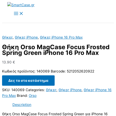
Skip
to
content
Θήκες
,
Θήκες iPhone
,
Θήκες iPhone 16 Pro Max
Θήκη Orso MagCase Focus Frosted
Spring Green iPhone 16 Pro Max
13.90
€
Κωδικός προϊόντος: 140069 Barcode: 5212052620922
Δες το στο κατάστημα
SKU:
140069
Categories:
Θήκες
,
Θήκες iPhone
,
Θήκες iPhone 16
Pro Max
Brand:
Orso
Description
Θήκη Orso MagCase Focus Frosted Spring Green για iPhone 16