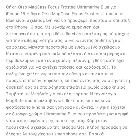
Θήκη Orso MagCase Focus Frosted Ultramarine Blue για
iPhone 16 Η θήκη Orso MagCase Focus Frosted Ultramarine
Blue είναι σχεδιασμένη για να προσφέρει προστασία και στυλ
στο iPhone 16 σας. Με μοντέρνα εμφάνιση και
λειτουργικότητα, αυτή η θήκη θα γίνει ο καλύτερος σύμμαχος
για την καθημερινότητά σας, συνδυάζοντας αισθητική και
ασφάλεια. Μέγιστη προστασία με ενισχυμένο σχεδιασμό
Κατασκευασμένη από σκληρό πλαστικό στο πίσω μέρος και
περιβαλλόμενη από ενισχυμένη σιλικόνη, η θήκη αυτή έχει
σχεδιαστεί για να αντέχει πτώσεις και κραδασμούς. Το
αυξημένο χείλος γύρω από την οθόνη και την κάμερα
παρέχει επιπλέον ασφάλεια, επιτρέποντάς σας να αφήνετε τη
συσκευή σας σε οποιαδήποτε επιφάνεια χωρίς φόβο ζημιάς.
Συμβατή με MagSafe για εύκολη φόρτιση Η τεχνολογία
MagSafe που περιλαμβάνει η θήκη σας επιτρέπει να
φορτίζετε το iPhone σας γρήγορα και άνετα. Η θήκη έρχεται
σε όμορφο χρώμα Ultramarine Blue που προσθέτει μια κομψή
νότα στην εμφάνιση της συσκευής σας. Χάρη στον
προσεκτικό σχεδιασμό της, διασφαλίζει πλήρη πρόσβαση σε
όλες τις λειτουργίες του smartphone σας. Βασικά