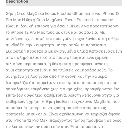
Description
Θήκη Orso MagCase Focus Frosted Ultramarine για iPhone 12
Pro Max Η θήκη Orso MagCase Focus Frosted Ultramarine
είναι η ιδανική επιλογή για όσους θέλουν να προστατεύσουν
το iPhone 12 Pro Max τους με στυλ και ασφάλεια. Με
μοντέρνο σχεδιασμό και προηγμένη τεχνολογία, αυτή η θήκη
συνδυάζει την κομψότητα με την απόλυτη προστασία.
Εξαιρετική προστασία με ενισχυμένα υλικά Κατασκευασμένη
από σκληρό πλαστικό στο πίσω μέρος και ενισχυμένη
σιλικόνη περιμετρικά, η θήκη αυτή προσφέρει μέγιστη
ανθεκτικότητα απέναντι σε πτώσεις και κραδασμούς. Το
αυξημένο χείλος γύρω από την οθόνη και την κάμερα
διασφαλίζει ότι μπορείτε να ακουμπάτε τη συσκευή σας σε
οποιαδήποτε επιφάνεια χωρίς ανησυχίες, προσφέροντας έτσι
επιπλέον ασφάλεια καθημερινά. Άριστη λειτουργικότητα για
καθημερινή χρήση Η θήκη διαθέτει τεχνολογία MagSafe, που
σημαίνει ότι μπορείτε να χρησιμοποιείτε ασύρματους
φορτιστές με ευκολία. Είναι σχεδιασμένη να ταιριάζει άψογα
στο iPhone 12 Pro Max, παρέχοντας πλήρη πρόσβαση σε όλες
τις λειτουργίες της συσκευής σας. Έτσι, μπορείτε να