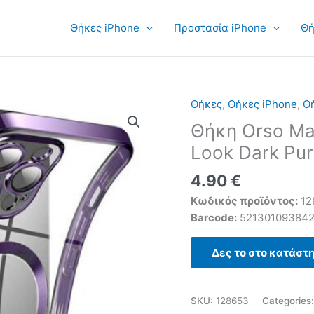
Θήκες iPhone
Προστασία iPhone
Θή
Θήκες
,
Θήκες iPhone
,
Θή
Θήκη Orso Ma
Look Dark Pur
4.90
€
Κωδικός προϊόντος:
12
Barcode:
52130109384
Δες το στο κατάστ
SKU:
128653
Categories