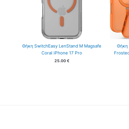
Θήκη SwitchEasy LenStand M Magsafe
Θήκη 
Coral iPhone 17 Pro
Froste
25.00
€