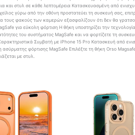
ια και στυλ σε κάθε λεπτομέρεια Κατασκευασμένη από ενισχυ
χείλος γύρω από την οθόνη προστατεύει τη συσκευή σας, επιτ
 για τους φακούς των καμερών εξασφαλίζουν ότι δεν θα γρατσ
gSafe για εύκολη φόρτιση Η θήκη υποστηρίζει την τεχνολογί
ατότητες του συστήματος MagSafe και να φορτίζετε τη συσκε
 Χαρακτηριστικά Συμβατή με iPhone 15 Pro Κατασκευή από ενι
 ασύρματης φόρτισης MagSafe Επιλέξτε τη θήκη Orso Magsafe 
ιάζεται με στυλ.