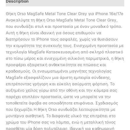
Description
Θήκη Orso MagSafe Metal Tone Clear Grey για iPhone 16e/17e
Ανακαλύψτε τη θήκη Orso MagSafe Metal Tone Clear Grey,
που συνδυάζει στυλ και προστασία με έναν μοναδικό τρόπο.
Αυτή η θήκη είναι ιδανική για όσους επιθυμούν να
διατηρήσουν το iPhone τους ασφαλές, χωρίς να θυσιάσουν
την κομψότητα της συσκευής τους. Ενισχυμένη προστασία με
τεχνολογία MagSafe Κατασκευασμένη από σκληρό πλαστικό
στο πίσω μέρος και ενισχυμένη σιλικόνη περιμετρικά, η θήκη
προσφέρει εξαιρετική ανθεκτικότητα σε πτώσεις και
κραδασμούς. Οι ενσωματωμένοι μαγνήτες τεχνολογίας
MagSafe εξασφαλίζουν μια άριστη εμπειρία σύνδεσης,
επιτρέποντας γρήγορη και εύκολη ασύρματη φόρτιση. Το
αυξημένο χείλος γύρω από την οθόνη και την κάμερα σας
παρέχει επιπλέον προστασία, ώστε να μπορείτε να την
τοποθετείτε άφοβα σε οποιαδήποτε επιφάνεια. Σχεδιασμός
που ξεχωρίζει Η θήκη Orso συνδυάζει λειτουργικότητα με
μοντέρνα αισθητική. Το διαφανές υλικό της επιτρέπει στο
χρώμα του iPhone σας να λάμπει, ενώ η μεταλλική τόνος
προσθέτει μία δόση πολυτέλειας. Ιδανική για καθημερινή