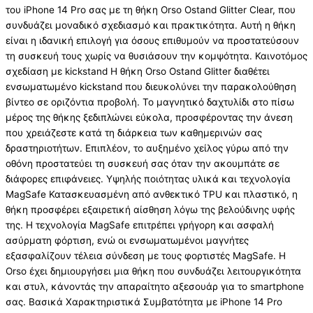
του iPhone 14 Pro σας με τη θήκη Orso Ostand Glitter Clear, που
συνδυάζει μοναδικό σχεδιασμό και πρακτικότητα. Αυτή η θήκη
είναι η ιδανική επιλογή για όσους επιθυμούν να προστατεύσουν
τη συσκευή τους χωρίς να θυσιάσουν την κομψότητα. Καινοτόμος
σχεδίαση με kickstand Η θήκη Orso Ostand Glitter διαθέτει
ενσωματωμένο kickstand που διευκολύνει την παρακολούθηση
βίντεο σε οριζόντια προβολή. Το μαγνητικό δαχτυλίδι στο πίσω
μέρος της θήκης ξεδιπλώνει εύκολα, προσφέροντας την άνεση
που χρειάζεστε κατά τη διάρκεια των καθημερινών σας
δραστηριοτήτων. Επιπλέον, το αυξημένο χείλος γύρω από την
οθόνη προστατεύει τη συσκευή σας όταν την ακουμπάτε σε
διάφορες επιφάνειες. Υψηλής ποιότητας υλικά και τεχνολογία
MagSafe Κατασκευασμένη από ανθεκτικό TPU και πλαστικό, η
θήκη προσφέρει εξαιρετική αίσθηση λόγω της βελούδινης υφής
της. Η τεχνολογία MagSafe επιτρέπει γρήγορη και ασφαλή
ασύρματη φόρτιση, ενώ οι ενσωματωμένοι μαγνήτες
εξασφαλίζουν τέλεια σύνδεση με τους φορτιστές MagSafe. Η
Orso έχει δημιουργήσει μια θήκη που συνδυάζει λειτουργικότητα
και στυλ, κάνοντάς την απαραίτητο αξεσουάρ για το smartphone
σας. Βασικά Χαρακτηριστικά Συμβατότητα με iPhone 14 Pro