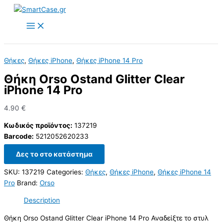
Skip
to
content
Θήκες
,
Θήκες iPhone
,
Θήκες iPhone 14 Pro
Θήκη Orso Ostand Glitter Clear
iPhone 14 Pro
4.90
€
Κωδικός προϊόντος:
137219
Barcode:
5212052620233
Δες το στο κατάστημα
SKU:
137219
Categories:
Θήκες
,
Θήκες iPhone
,
Θήκες iPhone 14
Pro
Brand:
Orso
Description
Θήκη Orso Ostand Glitter Clear iPhone 14 Pro Αναδείξτε το στυλ