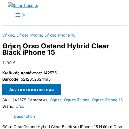
Skip
to
content
Θήκες
,
Θήκες iPhone
,
Θήκες iPhone 15
Θήκη Orso Ostand Hybrid Clear
Black iPhone 15
11.90
€
Κωδικός προϊόντος:
142575
Barcode:
5212052624195
Δες το στο κατάστημα
SKU:
142575
Categories:
Θήκες
,
Θήκες iPhone
,
Θήκες iPhone 15
Brand:
Orso
Description
Θήκη Orso Ostand Hybrid Clear Black για iPhone 15 Η θήκη Orso