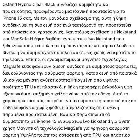
Ostand Hybrid Clear Black συνδυάζει κομψότητα και
πρακτικότητα, προσφέροντας μια ιδανική προστασία για το
iPhone 15 σας. Με τον μοναδικό σχεδιασμό της, αυτή η θήκη
αναδεικνύει τη συσκευή σας ενώ ταυτόχρονα την προστατεύει
από πτώσεις και γρατσουνιές. Καινοτόμος σχεδίαση με kickstand
και MagSafe Η θήκη διαθέτει ενσωματωμένο kickstand που
ξεδιπλώνεται με ευκολία, επιτρέποντάς σας να παρακολουθείτε
βίντεο ή να συμμετέχετε σε τηλεδιασκέψεις χωρίς να κρατάτε το
τηλέφωνο. Επίσης, οι ενσωματωμένοι μαγνήτες τεχνολογίας
MagSafe εξασφαλίζουν άμεση σύνδεση με συμβατούς φορτιστές,
διευκολύνοντας την ασύρματη φόρτιση. Κατασκευή από ποιοτικά
υλικά για μέγιστη ανθεκτικότητα Φτιαγμένη από υψηλής
ποιότητας TPU και πλαστικό, η θήκη προσφέρει βελούδινη υφή
εξωτερικά και αυξημένο χείλος γύρω από την οθόνη. Αυτό το
χαρακτηριστικό σας επιτρέπει να ακουμπάτε τη συσκευή σας σε
κάθε επιφάνεια χωρίς φόβο, διασφαλίζοντας ότι η οθόνη
παραμένει προστατευμένη. Βασικά Χαρακτηριστικά
Συμβατότητα με iPhone 15 Ενσωματωμένο kickstand για άνετη
χρήση Μαγνητική τεχνολογία MagSafe για γρήγορη ασύρματη
φόρτιση Υψηλής ποιότητας κατασκευή από TPU και πλαστικό