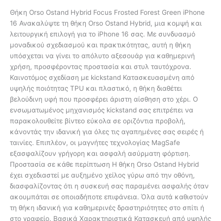
Θήκη Orso Ostand Hybrid Focus Frosted Forest Green iPhone
16 Ανακαλύψτε τη θήκη Orso Ostand Hybrid, μια κομψή και
λειτουργική επιλογή για το iPhone 16 σας. Με συνδυασμό
μοναδικού σχεδιασμού και πρακτικότητας, αυτή η θήκη
υπόσχεται να γίνει το απόλυτο αξεσουάρ για καθημερινή
χρήση, προσφέροντας προστασία και στυλ ταυτόχρονα.
Καινοτόμος σχεδίαση με kickstand Κατασκευασμένη από
υψηλής ποιότητας TPU και πλαστικό, η θήκη διαθέτει
βελούδινη υφή που προσφέρει άριστη αίσθηση στο χέρι. Ο
ενσωματωμένος μηχανισμός kickstand σας επιτρέπει να
παρακολουθείτε βίντεο εύκολα σε οριζόντια προβολή,
κάνοντάς την ιδανική για όλες τις αγαπημένες σας σειρές ή
ταινίες. Επιπλέον, οι μαγνήτες τεχνολογίας MagSafe
εξασφαλίζουν γρήγορη και ασφαλή ασύρματη φόρτιση.
Προστασία σε κάθε περίπτωση Η θήκη Orso Ostand Hybrid
έχει σχεδιαστεί με αυξημένο χείλος γύρω από την οθόνη,
διασφαλίζοντας ότι η συσκευή σας παραμένει ασφαλής όταν
ακουμπάται σε οποιαδήποτε επιφάνεια. Όλα αυτά καθιστούν
τη θήκη ιδανική για καθημερινές δραστηριότητες στο σπίτι ή
στο γραφείο. Βασικά Χαρακτηριστικά Κατασκευή από υψηλής