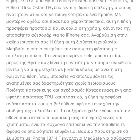
Θήκη Orso Ostand Hybrid Focus Frosted Rose για iPhone 13/14
Η θήκη Orso Ostand Hybrid είναι η ιδανική επιλογή για όσους
αναζητούν στυλ και λειτουργικότητα σε ένα προϊόν. Με
μοντέρνο σχέδιο και πρακτικά χαρακτηριστικά, αυτή η θήκη
προσφέρει προστασία και ευκολία στη χρήση, κάνοντάς την
απαραίτητο αξεσουάρ για το iPhone σας. Αναβάθμιση στην
καθημερινότητά σας Η θήκη αυτή διαθέτει τεχνολογία
MagSafe, η οποία επιτρέπει την ασύρματη φόρτιση με
απόλυτη ευκολία. Το ενσωματωμένο kickstand στο πίσω
μέρος της θήκης σας δίνει τη δυνατότητα να παρακολουθείτε
βίντεο ή να συμμετέχετε σε βιντεοκλήσεις με άνεση στη
οριζόντια θέση. Έτσι, μπορείτε να απολαμβάνετε τις
αγαπημένες σας δραστηριότητες χωρίς περιορισμούς.
Ποιότητα κατασκευής και σχεδιασμός Κατασκευασμένη από
υψηλής ποιότητας TPU και πλαστικό, η θήκη προσφέρει
ανθεκτικότητα και μια βελούδινη υφή που ενισχύει την
αίσθηση της πολυτέλειας. Το αυξημένο χείλος γύρω από την
οθόνη προστατεύει τη συσκευή σας από γρατζουνιές και
χτυπήματα, ενώ ταυτόχρονα επιτρέπει να την τοποθετείτε
άφοβα σε οποιαδήποτε επιφάνεια. Βασικά Χαρακτηριστικά
Συμβατή με iPhone 13/14 Τεχνολογία MagSafe για ασύρματη